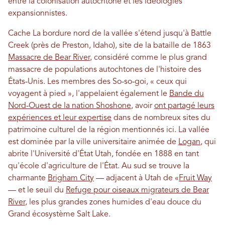
entre la colonisation autochtone et les idéologies
expansionnistes.
Cache La bordure nord de la vallée s'étend jusqu'à Battle
Creek (près de Preston, Idaho), site de la bataille de 1863
Massacre de Bear River
, considéré comme le plus grand
massacre de populations autochtones de l'histoire des
États-Unis. Les membres des So-so-goi, « ceux qui
voyagent à pied », l'appelaient également le
Bande du
Nord-Ouest de la nation Shoshone
, avoir
ont partagé leurs
expériences et leur expertise
dans de nombreux sites du
patrimoine culturel de la région mentionnés ici. La vallée
est dominée par la ville universitaire animée de
Logan
, qui
abrite l'Université d'État Utah, fondée en 1888 en tant
qu'école d'agriculture de l'État. Au sud se trouve la
charmante
Brigham City
— adjacent à Utah de «
Fruit Way
— et le seuil du
Refuge pour oiseaux migrateurs de Bear
River
, les plus grandes zones humides d'eau douce du
Grand écosystème Salt Lake.