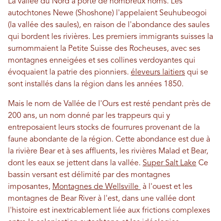
La vallée du Nord a porté de nombreux noms. Les
autochtones Newe (Shoshone) l'appelaient Seuhubeogoi
(la vallée des saules), en raison de l'abondance des saules
qui bordent les rivières. Les premiers immigrants suisses la
surnommaient la Petite Suisse des Rocheuses, avec ses
montagnes enneigées et ses collines verdoyantes qui
évoquaient la patrie des pionniers.
éleveurs laitiers
qui se
sont installés dans la région dans les années 1850.
Mais le nom de Vallée de l'Ours est resté pendant près de
200 ans, un nom donné par les trappeurs qui y
entreposaient leurs stocks de fourrures provenant de la
faune abondante de la région. Cette abondance est due à
la rivière Bear et à ses affluents, les rivières Malad et Bear,
dont les eaux se jettent dans la vallée.
Super Salt Lake
Ce
bassin versant est délimité par des montagnes
imposantes,
Montagnes de Wellsville
à l'ouest et les
montagnes de Bear River à l'est, dans une vallée dont
l'histoire est inextricablement liée aux frictions complexes