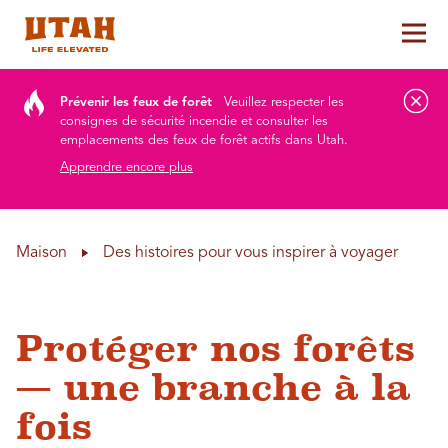
Aff
Skip to content
Prévenir les feux de forêt
Veuillez respecter les
consignes de sécurité incendie et consulter les
emplacements des feux de forêt actifs dans Utah.
Apprendre encore plus
Maison
Des histoires pour vous inspirer à voyager
Protéger nos forêts
— une branche à la
fois