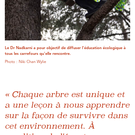
Le Dr Nadkarni a pour objectif de diffuser l'éducation écologique à
tous les carrefours qu'elle rencontre.
Photo : Niki Chan Wylie
« Chaque arbre est unique et
a une leçon à nous apprendre
sur la façon de survivre dans
cet environnement. À