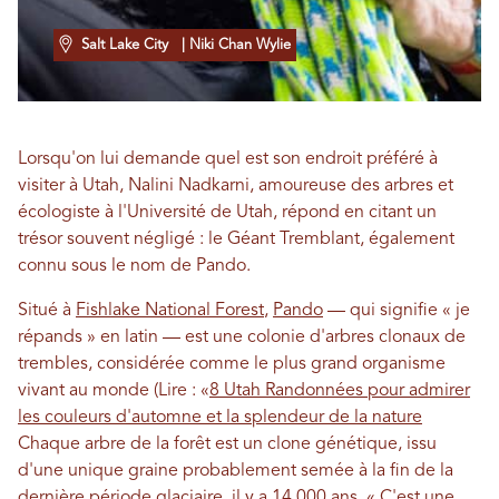
Salt Lake City
| Niki Chan Wylie
Lorsqu'on lui demande quel est son endroit préféré à
visiter à Utah, Nalini Nadkarni, amoureuse des arbres et
écologiste à l'Université de Utah, répond en citant un
trésor souvent négligé : le Géant Tremblant, également
connu sous le nom de Pando.
Situé à
Fishlake National Forest
,
Pando
— qui signifie « je
répands » en latin — est une colonie d'arbres clonaux de
trembles, considérée comme le plus grand organisme
vivant au monde (Lire : «
8 Utah Randonnées pour admirer
les couleurs d'automne et la splendeur de la nature
Chaque arbre de la forêt est un clone génétique, issu
d'une unique graine probablement semée à la fin de la
dernière période glaciaire, il y a 14 000 ans. « C'est une