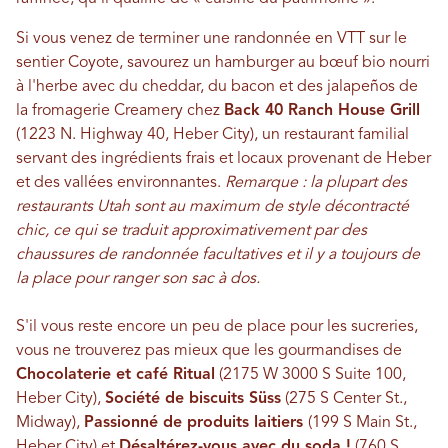
Si vous venez de terminer une randonnée en VTT sur le
sentier Coyote, savourez un hamburger au bœuf bio nourri
à l'herbe avec du cheddar, du bacon et des jalapeños de
la fromagerie Creamery chez
Back 40 Ranch House Grill
(1223 N. Highway 40, Heber City), un restaurant familial
servant des ingrédients frais et locaux provenant de Heber
et des vallées environnantes.
Remarque : la plupart des
restaurants Utah sont au maximum de style décontracté
chic, ce qui se traduit approximativement par des
chaussures de randonnée facultatives et il y a toujours de
la place pour ranger son sac à dos.
S'il vous reste encore un peu de place pour les sucreries,
vous ne trouverez pas mieux que les gourmandises de
Chocolaterie et café Ritual
(2175 W 3000 S Suite 100,
Heber City),
Société de biscuits Süss
(275 S Center St.,
Midway),
Passionné de produits laitiers
(199 S Main St.,
Heber City) et
Désaltérez-vous avec du soda !
(760 S