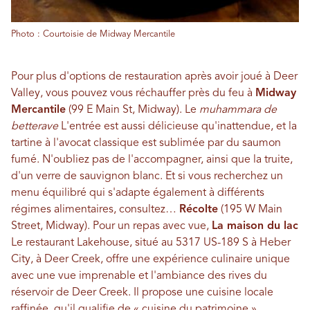
Photo : Courtoisie de Midway Mercantile
Pour plus d'options de restauration après avoir joué à Deer
Valley, vous pouvez vous réchauffer près du feu à
Midway
Mercantile
(99 E Main St, Midway). Le
muhammara de
betterave
L'entrée est aussi délicieuse qu'inattendue, et la
tartine à l'avocat classique est sublimée par du saumon
fumé. N'oubliez pas de l'accompagner, ainsi que la truite,
d'un verre de sauvignon blanc. Et si vous recherchez un
menu équilibré qui s'adapte également à différents
régimes alimentaires, consultez…
Récolte
(195 W Main
Street, Midway). Pour un repas avec vue,
La maison du lac
Le restaurant Lakehouse, situé au 5317 US-189 S à Heber
City, à Deer Creek, offre une expérience culinaire unique
avec une vue imprenable et l'ambiance des rives du
réservoir de Deer Creek. Il propose une cuisine locale
raffinée, qu'il qualifie de « cuisine du patrimoine ».