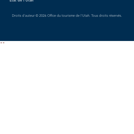
État de l'Utah
Droits d'auteur © 2026 Office du tourisme de l'Utah. Tous droits réservés.
"
"