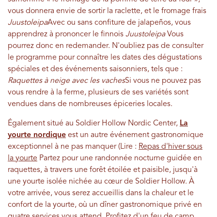
vous donnera envie de sortir la raclette, et le fromage frais
Juustoleipa
Avec ou sans confiture de jalapeños, vous
apprendrez à prononcer le finnois
Juustoleipa
Vous
pourrez donc en redemander. N'oubliez pas de consulter
le programme pour connaître les dates des dégustations
spéciales et des événements saisonniers, tels que :
Raquettes à neige avec les vaches
Si vous ne pouvez pas
vous rendre à la ferme, plusieurs de ses variétés sont
vendues dans de nombreuses épiceries locales.
Également situé au Soldier Hollow Nordic Center,
La
yourte nordique
est un autre événement gastronomique
exceptionnel à ne pas manquer (Lire :
Repas d'hiver sous
la yourte
Partez pour une randonnée nocturne guidée en
raquettes, à travers une forêt étoilée et paisible, jusqu'à
une yourte isolée nichée au cœur de Soldier Hollow. À
votre arrivée, vous serez accueillis dans la chaleur et le
confort de la yourte, où un dîner gastronomique privé en
quatre services vous attend. Profitez d'un feu de camp