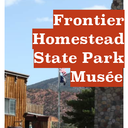
Frontier
Homestead
State Park
Musée