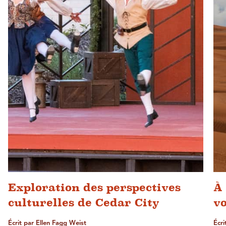
Exploration des perspectives
À 
culturelles de Cedar City
v
Écrit par Ellen Fagg Weist
Écri