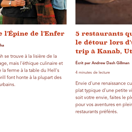
e l'Épine de l'Enfer
5 restaurants q
le détour lors d
cha
trip à Kanab, U
h se trouve à la lisière de la
ge, mais l'éthique culinaire et
Écrit par Andrew Dash Gillman
e la ferme à la table du Hell's
4 minutes de lecture
ll font honte à la plupart des
Envie d'une renaissance cu
urbains.
plat typique d'une petite v
soit votre envie, faites le p
pour vos aventures en plein
restaurants préférés.