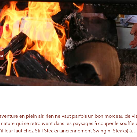
ge
venture en plein air, rien ne vaut parfois un bon morceau de v
 nature qui se retrouvent dans les paysages à couper le souffle 
il leur faut chez Still Steaks (anciennement Swingin' Steaks) à