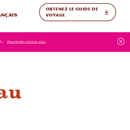
OBTENEZ LE GUIDE DE
ur le site
ler vers l'international
ançais
VOYAGE
ah.
Apprendre encore plus
au