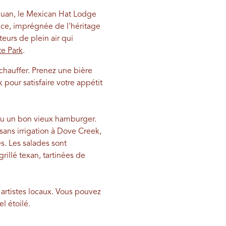
 Juan, le Mexican Hat Lodge
nce, imprégnée de l'héritage
eurs de plein air qui
e Park
.
échauffer. Prenez une bière
 pour satisfaire votre appétit
t ou un bon vieux hamburger.
ans irrigation à Dove Creek,
es. Les salades sont
illé texan, tartinées de
s artistes locaux. Vous pouvez
l étoilé.