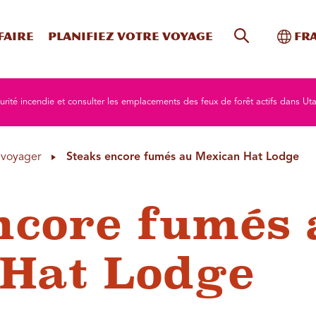
Recherche s
Bascu
faire
Planifiez votre voyage
Fr
curité incendie et consulter les emplacements des feux de forêt actifs dans Ut
à voyager
Steaks encore fumés au Mexican Hat Lodge
ncore fumés 
Hat Lodge