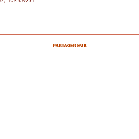
7, -109.859234
Partager sur