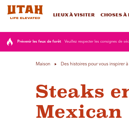
Lieux à visiter
Choses à 
Skip to content
Prévenir les feux de forêt
Veuillez respecter les consignes de sé
Maison
Des histoires pour vous inspirer 
Steaks e
Mexican 