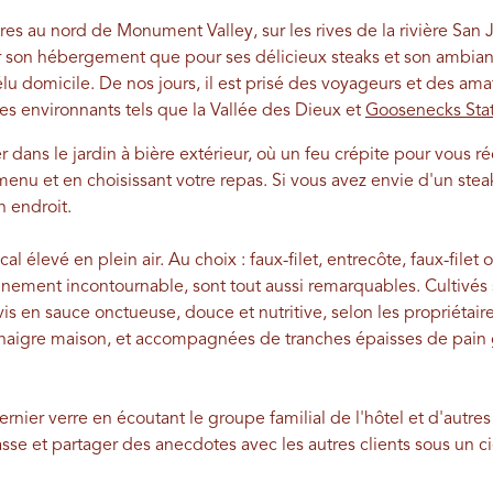
res au nord de Monument Valley, sur les rives de la rivière San
r son hébergement que pour ses délicieux steaks et son ambia
lu domicile. De nos jours, il est prisé des voyageurs et des amat
ues environnants tels que la Vallée des Dieux et
Goosenecks Stat
dans le jardin à bière extérieur, où un feu crépite pour vous r
menu et en choisissant votre repas. Si vous avez envie d'un steak
n endroit.
al élevé en plein air. Au choix : faux-filet, entrecôte, faux-file
nement incontournable, sont tout aussi remarquables. Cultivés s
vis en sauce onctueuse, douce et nutritive, selon les propriétair
inaigre maison, et accompagnées de tranches épaisses de pain gr
ernier verre en écoutant le groupe familial de l'hôtel et d'autre
rrasse et partager des anecdotes avec les autres clients sous un cie