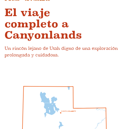
El viaje
completo a
Canyonlands
Un rincón lejano de Utah digno de una exploración
prolongada y cuidadosa.
S
A
L
T
L
A
K
mi
do
I
T
Y