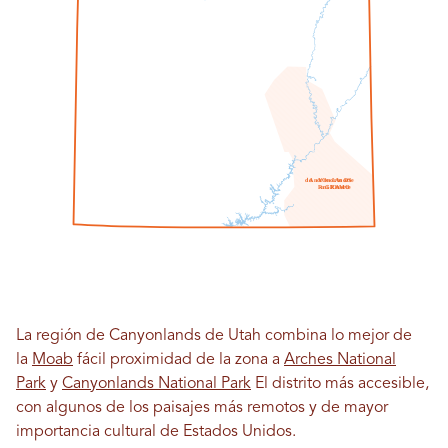
do
A
norte
Y
O
norte
L
A
norte
D
S
R
mi
GRAMO
I
O
norte
La región de Canyonlands de Utah combina lo mejor de
la
Moab
fácil proximidad de la zona a
Arches National
Park
y
Canyonlands National Park
El distrito más accesible,
con algunos de los paisajes más remotos y de mayor
importancia cultural de Estados Unidos.