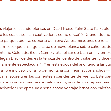
os viajeros, cuando piensas en
Dead Horse Point State Park
, pie
de los cuales son tan cautivadores como el Cañón Grand. Bueno
te parque, piensa:
cubierto de nieve
Así es, miradores de roca r
ermosos que una ligera capa de nieve blanca sobre cañones de 
nte río Colorado.
(Leer:
Cómo visitar el sur de Utah en invierno
)
gan Blackwelder, es la terraza del centro de visitantes, y dice
ularmente espectacular". Y en esta época del año, tendrá las yurta
ismo e incluso,
ciclismo de montaña con neumáticos anchos
— a
ilar sobre ti en las corrientes ascendentes del viento. Este pa
 categoría oro.
parque de cielo oscuro
, uno de los mejores parqu
ckwelder se apresura a señalar otra ventaja: baños con calefacc