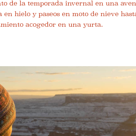
anto de la temporada invernal en una ave
a en hielo y paseos en moto de nieve hast
jamiento acogedor en una yurta.