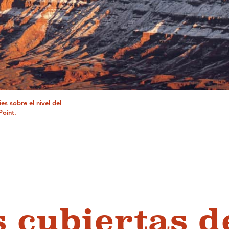
s sobre el nivel del
Point.
s cubiertas d