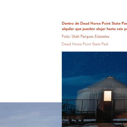
Dentro de Dead Horse Point State Park
alquilar que pueden alojar hasta seis 
Foto: Utah Parques Estatales
Dead Horse Point State Park