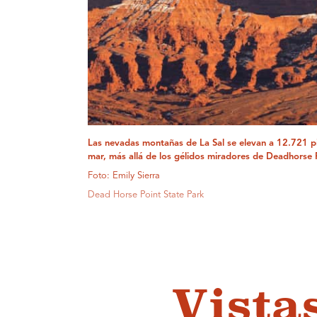
Las nevadas montañas de La Sal se elevan a 12.721 pie
mar, más allá de los gélidos miradores de Deadhorse 
Foto: Emily Sierra
Dead Horse Point State Park
Vista