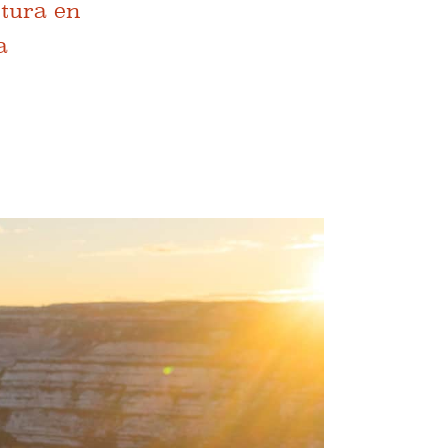
ntura en
a