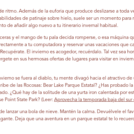
de ritmo. Además de la euforia que produce deslizarse a toda v
bilidades de patinaje sobre hielo, suele ser un momento para re
 de añadir algo nuevo a tu itinerario invernal habitual.
ceras y el mango de tu pala decida romperse, o esa máquina qu
r directamente a tu computadora y reservar unas vacaciones que 
Recupérate. El invierno es acogedor, recuérdalo. Tal vez sea ho
gete en sus hermosas ofertas de lugares para visitar en invier
ierno se fuera al diablo, tu mente divagó hacia el atractivo de
ribe de las Rocosas: Bear Lake Parque Estatal? ¿Has probado la
o. ¿Qué hay de la solitude de una yurta iron calentada por estu
 Point State Park? (Leer:
Aprovecha la temporada baja del sur 
 de lanzar una bola de nieve. Mantén la calma. Devuélvele el fav
gante. Deja que una aventura en un parque estatal te lo recuer