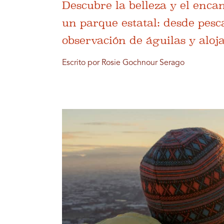
Descubre la belleza y el enc
un parque estatal: desde pesc
observación de águilas y alo
Escrito por Rosie Gochnour Serago