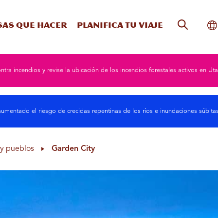
Búsqueda
Al
sas que hacer
Planifica tu viaje
ntra incendios y revise la ubicación de los incendios forestales activos en Uta
umentado el riesgo de crecidas repentinas de los ríos e inundaciones súbit
y pueblos
Garden City