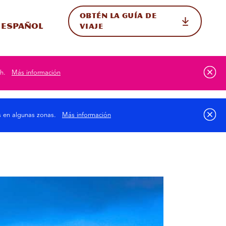
OBTÉN LA GUÍA DE
 en el sitio
ternar Internacional
Español
VIAJE
h.
Más información
as en algunas zonas.
Más información