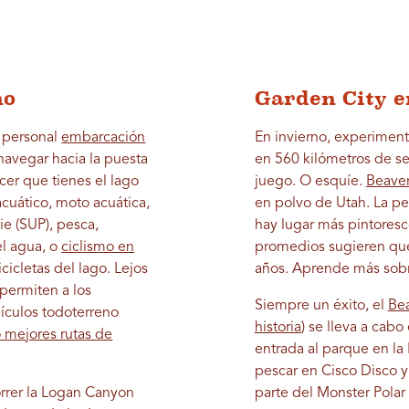
no
Garden City e
u personal
embarcación
En invierno, experiment
navegar hacia la puesta
en 560 kilómetros de s
cer que tienes el lago
juego. O esquíe.
Beaver
cuático, moto acuática,
en polvo de Utah. La pe
ie (SUP), pesca,
hay lugar más pintoresc
el agua, o
ciclismo en
promedios sugieren que
cicletas del lago. Lejos
años. Aprende más sob
permiten a los
Siempre un éxito, el
Bea
ehículos todoterreno
historia
) se lleva a cabo
o mejores rutas de
entrada al parque en la 
pescar en Cisco Disco 
orrer la Logan Canyon
parte del Monster Polar