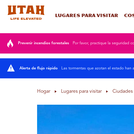
Lugares para visitar
Co
Skip to content
Prevenir incendios forestales
Por favor, practique la seguridad co
Alerta de flujo rápido
Las tormentas que azotan el estado han a
Hogar
Lugares para visitar
Ciudades 