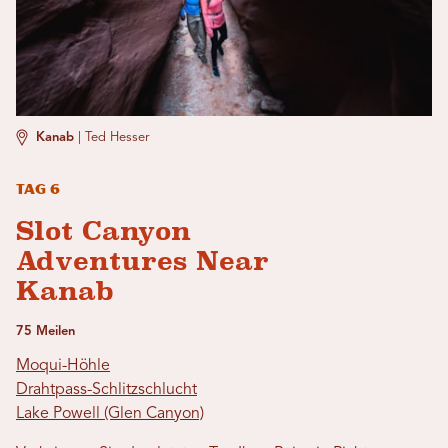
Kanab
|
Ted Hesser
Tag 6
Slot Canyon
Adventures Near
Kanab
75 Meilen
Moqui-Höhle
Drahtpass-Schlitzschlucht
Lake Powell (Glen Canyon)