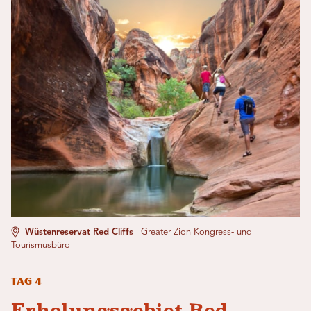
Wüstenreservat Red Cliffs
|
Greater Zion Kongress- und
Tourismusbüro
Tag 4
Erholungsgebiet Red