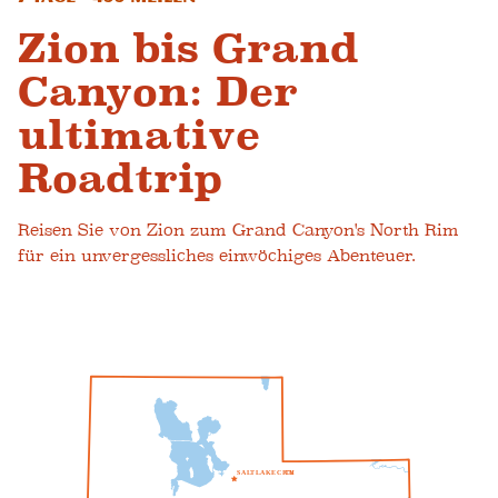
Zion bis Grand
Canyon: Der
ultimative
Roadtrip
Reisen Sie von Zion zum Grand Canyon's North Rim
für ein unvergessliches einwöchiges Abenteuer.
S
A
L
T
L
A
K
E
C
ICH
T
Y