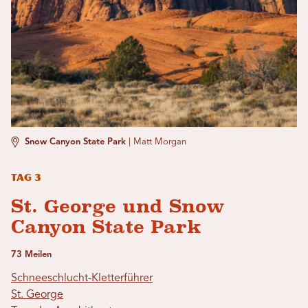
Snow Canyon State Park
|
Matt Morgan
Tag 3
St. George und Snow
Canyon State Park
73 Meilen
Schneeschlucht-Kletterführer
St. George