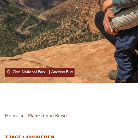
Zion National Park
| Andrew Burr
Heim
Plane deine Reise
7 Tage • 499 Meilen