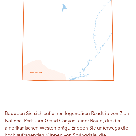
Z
ICH
O
N
R
E
G
ICH
O
N
Begeben Sie sich auf einen legendären Roadtrip von Zion
National Park zum Grand Canyon, einer Route, die den
amerikanischen Westen prägt. Erleben Sie unterwegs die
hoch aufragenden Klippen von Springdale, die