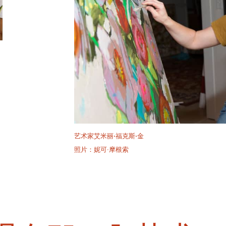
艺术家艾米丽·福克斯·金
照片：妮可·摩根索