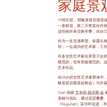
家庭景
19世纪初，耶稣基督后期圣徒教
一束鲜花，第二天将其化作
这些画作来交换学费，供自
作为一名充满希望、崭露头
切：一位成功的艺术家，工
许多女性艺术家在养育子女
规范的，也有突破规范的。
艺术作品。
在Utah的女性艺术家群体
稣基督后期圣徒教会）与许
Utah 画家
艾米莉·福克斯·金
美丽与混乱，通过层层叠叠、
《Segullah》采访时说