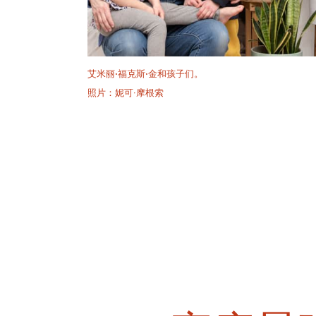
艾米丽·福克斯·金和孩子们。
照片：妮可·摩根索