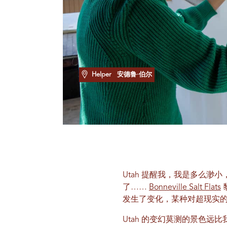
Helper
安德鲁·伯尔
Utah 提醒我，我是多么
了……
Bonneville Salt Flats
发生了变化，某种对超现实
Utah 的变幻莫测的景色远