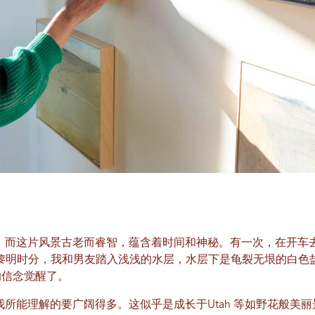
渺小，而这片风景古老而睿智，蕴含着时间和神秘。有一次，在开车
黎明时分，我和男友踏入浅浅的水层，水层下是龟裂无垠的白色
的信念觉醒了。
比我所能理解的要广阔得多。这似乎是成长于Utah 等如野花般