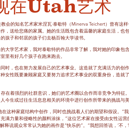
观在Utah艺术
会的知名艺术家米涅瓦·泰歇特（Minerva Teichert）曾
画作，送给悲痛的家属。她的生活既包含着温馨的家庭生活，也
己的孩子和邻居的孩子们去杨百翰大学读书。
角的大学艺术家，我对泰歇特的作品非常了解，我对她的印象包
作室里有好几个孩子在跑来跑去。
的同时，也在努力发展自己的艺术事业。这造就了充满活力的创
这种女性既要兼顾家庭又要努力追求艺术事业的双重身份，造就
中，存在着强烈的社群意识，她们的艺术圈以合作而非竞争为特征
多人今生或过往生活息息相关的环境中进行创作所带来的挑战与
她在这种家庭结构中创作，同时也挑战着人们的期望和假设。“
充满力量和侵略性的颜料涂抹，”这位艺术家在接受由女性运营
道，并解释说观众常常认为她的画作是“快乐的”。“我想回答说，‘