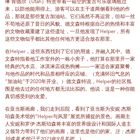
琳·肯德尔（Utah）特意带着一箱空的复古可乐玻璃瓶过
来，以防他能用得上。游客可以在主干道两侧看到他的作
品，那就是那些复古加油站。它们虽然不再运营，但却一丝
不苟地还原了昔日的风貌。德文森特根据自己的热情和丰富
的文物收藏重建了这些遗址，一旦他发现了Helper，所有
这些文物似乎都比其他任何地方更适合放在那里。
在Helper，这些东西找到了它们的用途，并融入其中。德
文森特指着他工作室外的一栋小房子，他打算在那里开一家
经典的汽水店、冰淇淋店或热狗摊——一家适合家庭聚餐、
与他作品的时代和品质相呼应的店铺。（充满怀旧气息的
“加油站”于2020年开业。）德文森特说，Helper的社区氛
围是他去过的任何地方都无法比拟的。他说，这是一种你能
真切感受到的友爱。
在亚当斯画廊，我们走到后院，看到了亚当斯为安妮·杰斯
珀森美术馆的“Helper与风景”展览所捕捉的景色。画廊主
人安妮和罗伊·杰斯珀森将丰富的世界级设计和国际人道主
义领导力带到了他们的画廊，这里也是他们的家。
注：杰斯
珀森美术馆已于2023年9月关闭。
）