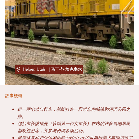
Helper, Utah
| 马丁·范·埃克塞尔
故事梗概
租一辆电动自行车，就能打造一段难忘的城镇和河滨公园之
旅。
包括市长彼得曼（该镇第一位女市长）在内的许多当地居民
都欢迎游客，并参与协调各项活动。
河流修复和户外休闲活动为Helper的世界级美术氛围增添了