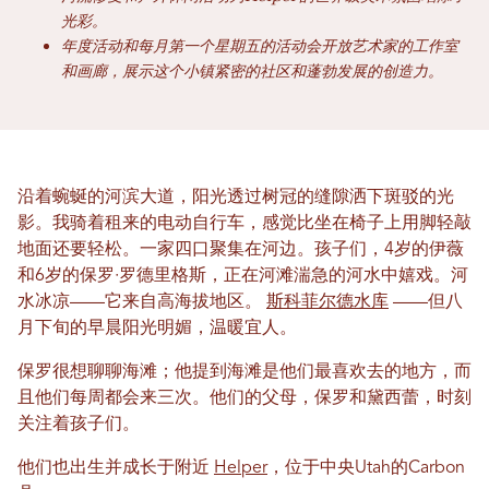
光彩。
年度活动和每月第一个星期五的活动会开放艺术家的工作室
和画廊，展示这个小镇紧密的社区和蓬勃发展的创造力。
沿着蜿蜒的河滨大道，阳光透过树冠的缝隙洒下斑驳的光
影。我骑着租来的电动自行车，感觉比坐在椅子上用脚轻敲
地面还要轻松。一家四口聚集在河边。孩子们，4岁的伊薇
和6岁的保罗·罗德里格斯，正在河滩湍急的河水中嬉戏。河
水冰凉——它来自高海拔地区。
斯科菲尔德水库
——但八
月下旬的早晨阳光明媚，温暖宜人。
保罗很想聊聊海滩；他提到海滩是他们最喜欢去的地方，而
且他们每周都会来三次。他们的父母，保罗和黛西蕾，时刻
关注着孩子们。
他们也出生并成长于附近
Helper
，位于中央Utah的Carbon