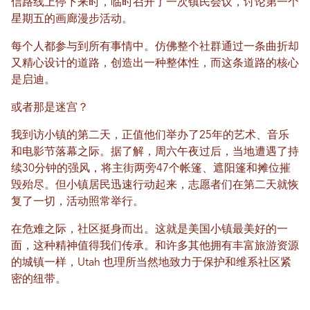
信路线上停下来时，临时召开了一次镇民会议，讨论第一个
星期五的画廊漫步活动。
每个人都参与到所有事情中。仿佛整个社群通过一条曲折却
又精心设计的道路，创造出一种整体性，而这条道路的核心
是启迪。
或者那是迷宫？
我到访小镇的第二天，正值他们举办了25年的艺术、音乐
和电影节落幕之际。据了解，周六午夜过后，当地遭遇了持
续30分钟的强风，将主街两旁47个帐篷、遮阳篷和摊位摧
毁殆尽。但小镇居民迅速行动起来，志愿者们在第二天就恢
复了一切，活动照常举行。
在危难之际，社区挺身而出。这就是美国小镇最美好的一
面，这种精神值得我们传承。和许多其他拥有丰富旅游资源
的城镇一样，Utah 也理所当然地致力于保护和维系社区紧
密的纽带。