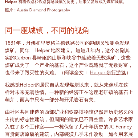
Helper 有着铁路和铁路货场城镇的历史，后来又发展成为煤矿城镇。
照片：Austin Diamond Photography
同一座城镇，不同的视角
1881年，丹佛和里奥格兰德铁路公司的勘测员预测会发现
煤矿。同年，Helper 地区建立。短短几年内，这个名副其
实的Carbon 县崎岖的山脉和峡谷中蕴藏着无数煤矿，这些
煤矿成为了一个产业的基石，这个产业既造就了无数财富，
也带来了毁灭性的灾难。（阅读全文：
Helper 步行游览
）
我感觉Helper的居民自从发现煤炭以来，就从未像现在这
样对未来充满热情。一种新的经济正在这座老矿镇的基石上
萌芽，而其中只有一部分与开采岩石有关。
由社区共同建造的西部矿业和铁路博物馆仍然是历史悠久的
主街的标志性建筑，但周围的建筑已不再空置。许多艺术家
入驻了多个工作室——一栋保留了几十年历史的JC Penney
百货商店原貌的建筑，内部装潢几乎未作改动，如今用来展