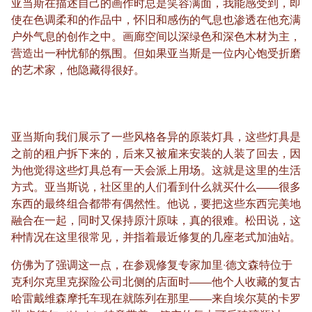
亚当斯在描述自己的画作时总是笑容满面，我能感受到，即
使在色调柔和的作品中，怀旧和感伤的气息也渗透在他充满
户外气息的创作之中。画廊空间以深绿色和深色木材为主，
营造出一种忧郁的氛围。但如果亚当斯是一位内心饱受折磨
的艺术家，他隐藏得很好。
亚当斯向我们展示了一些风格各异的原装灯具，这些灯具是
之前的租户拆下来的，后来又被雇来安装的人装了回去，因
为他觉得这些灯具总有一天会派上用场。这就是这里的生活
方式。亚当斯说，社区里的人们看到什么就买什么——很多
东西的最终组合都带有偶然性。他说，要把这些东西完美地
融合在一起，同时又保持原汁原味，真的很难。松田说，这
种情况在这里很常见，并指着最近修复的几座老式加油站。
仿佛为了强调这一点，在参观修复专家加里·德文森特位于
克利尔克里克探险公司北侧的店面时——他个人收藏的复古
哈雷戴维森摩托车现在就陈列在那里——来自埃尔莫的卡罗