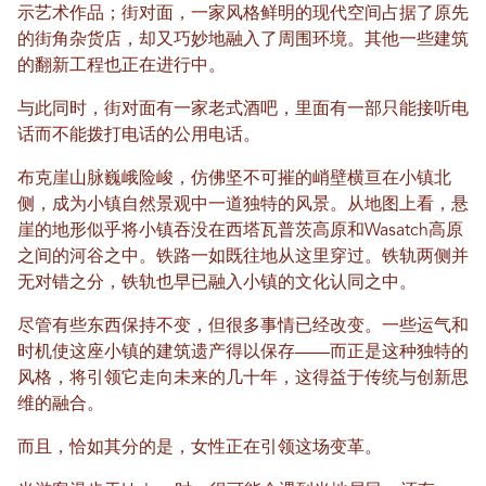
示艺术作品；街对面，一家风格鲜明的现代空间占据了原先
的街角杂货店，却又巧妙地融入了周围环境。其他一些建筑
的翻新工程也正在进行中。
与此同时，街对面有一家老式酒吧，里面有一部只能接听电
话而不能拨打电话的公用电话。
布克崖山脉巍峨险峻，仿佛坚不可摧的峭壁横亘在小镇北
侧，成为小镇自然景观中一道独特的风景。从地图上看，悬
崖的地形似乎将小镇吞没在西塔瓦普茨高原和Wasatch高原
之间的河谷之中。铁路一如既往地从这里穿过。铁轨两侧并
无对错之分，铁轨也早已融入小镇的文化认同之中。
尽管有些东西保持不变，但很多事情已经改变。一些运气和
时机使这座小镇的建筑遗产得以保存——而正是这种独特的
风格，将引领它走向未来的几十年，这得益于传统与创新思
维的融合。
而且，恰如其分的是，女性正在引领这场变革。