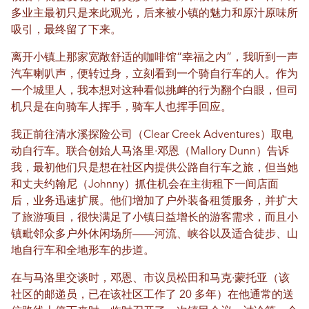
多业主最初只是来此观光，后来被小镇的魅力和原汁原味所
吸引，最终留了下来。
离开小镇上那家宽敞舒适的咖啡馆“幸福之内”，我听到一声
汽车喇叭声，便转过身，立刻看到一个骑自行车的人。作为
一个城里人，我本想对这种看似挑衅的行为翻个白眼，但司
机只是在向骑车人挥手，骑车人也挥手回应。
我正前往清水溪探险公司（Clear Creek Adventures）取电
动自行车。联合创始人马洛里·邓恩（Mallory Dunn）告诉
我，最初他们只是想在社区内提供公路自行车之旅，但当她
和丈夫约翰尼（Johnny）抓住机会在主街租下一间店面
后，业务迅速扩展。他们增加了户外装备租赁服务，并扩大
了旅游项目，很快满足了小镇日益增长的游客需求，而且小
镇毗邻众多户外休闲场所——河流、峡谷以及适合徒步、山
地自行车和全地形车的步道。
在与马洛里交谈时，邓恩、市议员松田和马克·蒙托亚（该
社区的邮递员，已在该社区工作了 20 多年）在他通常的送