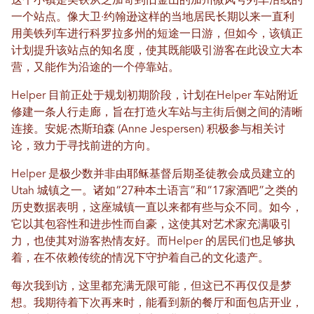
这个小镇是美铁从芝加哥到旧金山的加州微风号列车沿线的
一个站点。像大卫·约翰逊这样的当地居民长期以来一直利
用美铁列车进行科罗拉多州的短途一日游，但如今，该镇正
计划提升该站点的知名度，使其既能吸引游客在此设立大本
营，又能作为沿途的一个停靠站。
Helper 目前正处于规划初期阶段，计划在Helper 车站附近
修建一条人行走廊，旨在打造火车站与主街后侧之间的清晰
连接。安妮·杰斯珀森 (Anne Jespersen) 积极参与相关讨
论，致力于寻找前进的方向。
Helper 是极少数并非由耶稣基督后期圣徒教会成员建立的
Utah 城镇之一。诸如“27种本土语言”和“17家酒吧”之类的
历史数据表明，这座城镇一直以来都有些与众不同。如今，
它以其包容性和进步性而自豪，这使其对艺术家充满吸引
力，也使其对游客热情友好。而Helper 的居民们也足够执
着，在不依赖传统的情况下守护着自己的文化遗产。
每次我到访，这里都充满无限可能，但这已不再仅仅是梦
想。我期待着下次再来时，能看到新的餐厅和面包店开业，