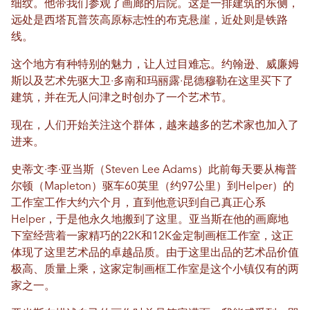
细纹。他带我们参观了画廊的后院。这是一排建筑的东侧，
远处是西塔瓦普茨高原标志性的布克悬崖，近处则是铁路
线。
这个地方有种特别的魅力，让人过目难忘。约翰逊、威廉姆
斯以及艺术先驱大卫·多南和玛丽露·昆德穆勒在这里买下了
建筑，并在无人问津之时创办了一个艺术节。
现在，人们开始关注这个群体，越来越多的艺术家也加入了
进来。
史蒂文·李·亚当斯（Steven Lee Adams）此前每天要从梅普
尔顿（Mapleton）驱车60英里（约97公里）到Helper）的
工作室工作大约六个月，直到他意识到自己真正心系
Helper，于是他永久地搬到了这里。亚当斯在他的画廊地
下室经营着一​​家精巧的22K和12K金定制画框工作室，这正
体现了这里艺术品的卓越品质。由于这里出品的艺术品价值
极高、质量上乘，这家定制画框工作室是这个小镇仅有的两
家之一。