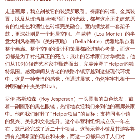
走进画廊，我立刻被它的装潢所吸引。裸露的砖墙、金属装
置，以及从玻璃幕墙倾泻而下的光线，都与这座历史建筑原
有的红橙色和酒红色砖墙完美融合。室内摆放着一套架子
鼓，更深处则是一个起居空间。卢·蒙特（Lou Monte）的半
意大利风格画作《美好夜晚》（Bella Notte）优雅地装点着
整个画廊。整个空间的设计和策展都经过精心考量，而这一
切都是为了衬托真正的亮点：展出的艺术家们才华横溢，他
们从109位候选艺术家中甄选而出，完美诠释了Helper的独
特氛围。感觉瞬间从古老的铁路小镇穿越到这些现代环境
中，这是一种奇怪的感觉，但通过展览，仍然牢牢扎根于一
种明确的中央美学Utah。
罗伊·杰斯珀森（Roy Jespersen）一头柔顺的白色长发，戴
着一副圆形的黑色眼镜，热情地欢迎我们来到他的画廊兼家
中。他向我们解释了“Helper项目”的目标：支持同名小镇
的复兴、美化和文化提升。这个非营利组织成立仅一年左
右，就已经完成了近二十个项目。这预示着小镇及其游客将
拥有充满希望的现在和未来，而这一切都归功于人们对