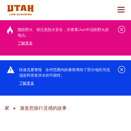
切换
Skip to content
预防野火
请注意防火安全，并查看Utah中活跃野火的
地点。
了解更多
快速流量警报
全州范围内的暴雨增加了部分地区河流
湍急和突发洪水的可能性。
了解更多
家
激发您旅行灵感的故事