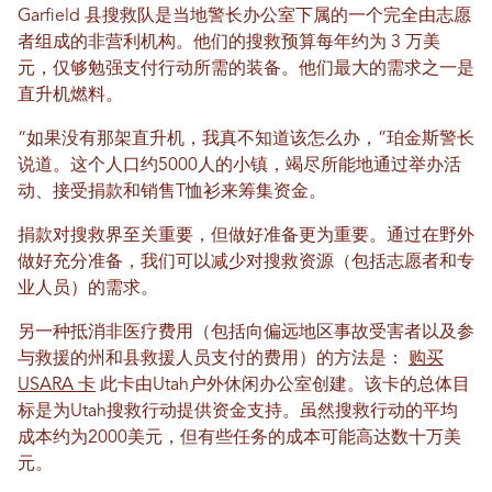
Garfield 县搜救队是当地警长办公室下属的一个完全由志愿
者组成的非营利机构。他们的搜救预算每年约为 3 万美
元，仅够勉强支付行动所需的装备。他们最大的需求之一是
直升机燃料。
“如果没有那架直升机，我真不知道该怎么办，”珀金斯警长
说道。这个人口约5000人的小镇，竭尽所能地通过举办活
动、接受捐款和销售T恤衫来筹集资金。
捐款对搜救界至关重要，但做好准备更为重要。通过在野外
做好充分准备，我们可以减少对搜救资源（包括志愿者和专
业人员）的需求。
另一种抵消非医疗费用（包括向偏远地区事故受害者以及参
与救援的州和县救援人员支付的费用）的方法是：
购买
USARA 卡
此卡由Utah户外休闲办公室创建。该卡的总体目
标是为Utah搜救行动提供资金支持。虽然搜救行动的平均
成本约为2000美元，但有些任务的成本可能高达数十万美
元。