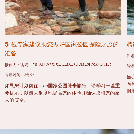
5 位专家建议助您做好国家公园探险之旅的
聘
准备
作者
撰稿人：访问__EX_6bb935c5acaa46a2ab94e2bf941ebda​​2__
阅读
阅读时间：3分钟
当
向
如果您计划前往Utah国家公园徒步旅行，请学习一些重
悄
要提示，以最大限度地提高您的体验并确保您和您的家
人的安全。