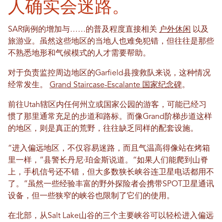
人确实会迷路。
SAR病例的增加与……的普及程度直接相关
户外休闲
以及
旅游业。虽然这些地区的当地人也难免犯错，但往往是那些
不熟悉地形和气候模式的人才需要帮助。
对于负责监控周边地区的Garfield县搜救队来说，这种情况
经常发生。
Grand Staircase-Escalante 国家纪念碑
。
前往Utah辖区内任何州立或国家公园的游客，可能已经习
惯了那里通常充足的步道和路标。而像Grand阶梯步道这样
的地区，则是真正的荒野，往往缺乏同样的配套设施。
“进入偏远地区，不仅容易迷路，而且气温高得像站在烤箱
里一样，”县警长丹尼·珀金斯说道。“如果人们能爬到山脊
上，手机信号还不错，但大多数狭长峡谷连卫星电话都用不
了。”虽然一些经验丰富的野外探险者会携带SPOT卫星通讯
设备，但一些狭窄的峡谷也限制了它们的使用。
在北部，从Salt Lake山谷的三个主要峡谷可以轻松进入偏远