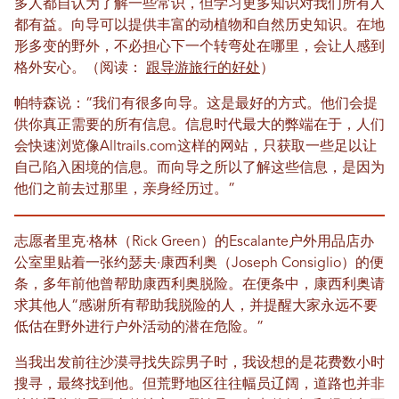
多人都自认为了解一些常识，但学习更多知识对我们所有人
都有益。向导可以提供丰富的动植物和自然历史知识。在地
形多变的野外，不必担心下一个转弯处在哪里，会让人感到
格外安心。（阅读：
跟导游旅行的好处
）
帕特森说：“我们有很多向导。这是最好的方式。他们会提
供你真正需要的所有信息。信息时代最大的弊端在于，人们
会快速浏览像Alltrails.com这样的网站，只获取一些足以让
自己陷入困境的信息。而向导之所以了解这些信息，是因为
他们之前去过那里，亲身经历过。”
志愿者里克·格林（Rick Green）的Escalante户外用品店办
公室里贴着一张约瑟夫·康西利奥（Joseph Consiglio）的便
条，多年前他曾帮助康西利奥脱险。在便条中，康西利奥请
求其他人“感谢所有帮助我脱险的人，并提醒大家永远不要
低估在野外进行户外活动的潜在危险。”
当我出发前往沙漠寻找失踪男子时，我设想的是花费数小时
搜寻，最终找到他。但荒野地区往往幅员辽阔，道路也并非