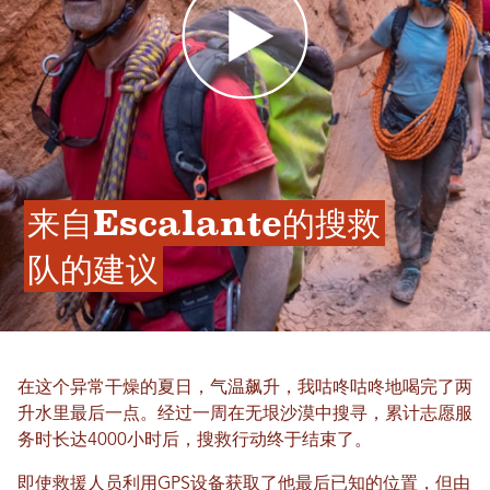
来自Escalante的搜救
队的建议
在这个异常干燥的夏日，气温飙升，我咕咚咕咚地喝完了两
升水里最后一点。经过一周在无垠沙漠中搜寻，累计志愿服
务时长达4000小时后，搜救行动终于结束了。
即使救援人员利用GPS设备获取了他最后已知的位置，但由