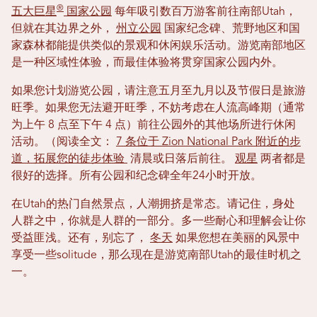
®
五大巨星
国家公园
每年吸引数百万游客前往南部Utah，
但就在其边界之外，
州立公园
国家纪念碑、荒野地区和国
家森林都能提供类似的景观和休闲娱乐活动。游览南部地区
是一种区域性体验，而最佳体验将贯穿国家公园内外。
如果您计划游览公园，请注意五月至九月以及节假日是旅游
旺季。如果您无法避开旺季，不妨考虑在人流高峰期（通常
为上午 8 点至下午 4 点）前往公园外的其他场所进行休闲
活动。（阅读全文：
7 条位于 Zion National Park 附近的步
道，拓展您的徒步体验
清晨或日落后前往。
观星
两者都是
很好的选择。所有公园和纪念碑全年24小时开放。
在Utah的热门自然景点，人潮拥挤是常态。请记住，身处
人群之中，你就是人群的一部分。多一些耐心和理解会让你
受益匪浅。还有，别忘了，
冬天
如果您想在美丽的风景中
享受一些solitude，那么现在是游览南部Utah的最佳时机之
一。