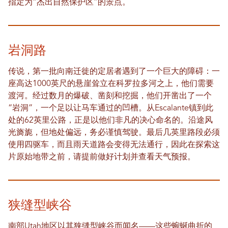
指定为“杰出自然保护区”的景点。
岩洞路
传说，第一批向南迁徙的定居者遇到了一个巨大的障碍：一
座高达1000英尺的悬崖耸立在科罗拉多河之上，他们需要
渡河。经过数月的爆破、凿刻和挖掘，他们开凿出了一个
“岩洞”，一个足以让马车通过的凹槽。从Escalante镇到此
处的62英里公路，正是以他们非凡的决心命名的。沿途风
光旖旎，但地处偏远，务必谨慎驾驶。最后几英里路段必须
使用四驱车，而且雨天道路会变得无法通行，因此在探索这
片原始地带之前，请提前做好计划并查看天气预报。
狭缝型峡谷
南部Utah地区以其狭缝型峡谷而闻名——这些蜿蜒曲折的