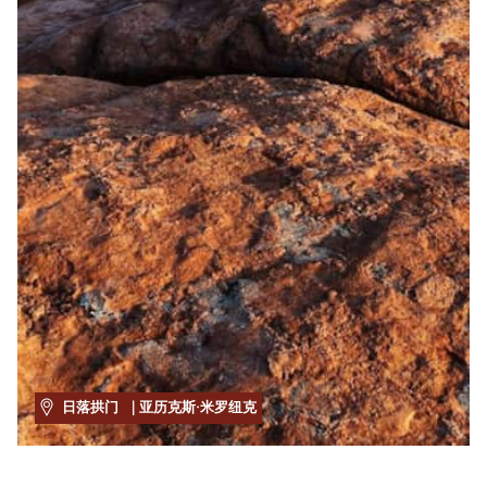
日落拱门
| 亚历克斯·米罗纽克