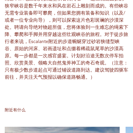
狭窄峡谷是数千年来水和风在岩石上雕刻而成的。有些峡谷
无需专业装备即可攀爬，但如果您拥有装备和知识（以及/
或者一位专业向导），则可以探索这片色彩斑斓的沙漠深
处。聘请向导绝对物超所值，您将体验到一生难忘的绳索下
降、攀​​爬和手脚并用穿越这些壮观峡谷的旅程。对于徒步旅
行者来说，Escalante附近的步道蜿蜒穿过砂岩狭缝型峡
谷、原始的河床、岩画遗址和点缀着稀疏鼠尾草的沙漠高
原。每一步都是一次感官盛宴。计划好沿途无数次停车拍
照、欣赏美景、领略大自然鬼斧神工的奇石奇观。（注意：
只有极少数步道起点可通过铺设道路到达。建议驾驶四驱车
前往，并关注天气预报以确保道路畅通。）
附近有什么