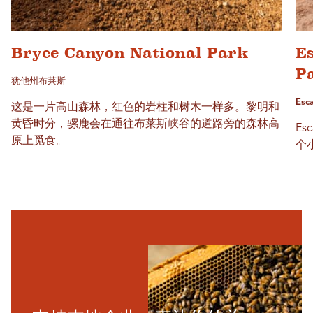
Bryce Canyon National Park
Es
P
犹他州布莱斯
Esc
这是一片高山森林，红色的岩柱和树木一样多。黎明和
黄昏时分，骡鹿会在通往布莱斯峡谷的道路旁的森林高
Es
原上觅食。
个