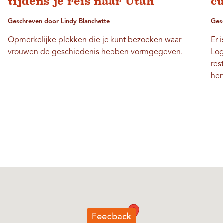
tijdens je reis naar Utah
c
Geschreven door Lindy Blanchette
Ges
Opmerkelijke plekken die je kunt bezoeken waar
Er 
vrouwen de geschiedenis hebben vormgegeven.
Log
res
he