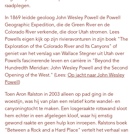
raadplegen.
In 1869 leidde geoloog John Wesley Powell de Powell
Geographic Expedition, die de Green River en de
Colorado River verkende, die door Utah stromen. Lees
Powells eigen kijk op zijn rivieravonturen in zijn boek "The
Exploration of the Colorado River and Its Canyons" of
geniet van het verslag van Wallace Stegner uit Utah over
Powells fascinerende leven en carrière in "Beyond the
Hundredth Meridian: John Wesley Powell and the Second
Opening of the West." (Lees:
Op jacht naar John Wesley
Powell
)
Toen Aron Ralston in 2003 alleen op pad ging in de
woestijn, was hij van plan een relatief korte wandel- en
canyoningtocht te maken. Een losgeraakte rotswand sloot
hem echter in een afgelegen kloof, waar hij ernstig
gewond raakte en geen hulp kon inroepen. Ralstons boek
"Between a Rock and a Hard Place" vertelt het verhaal van