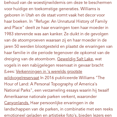
behoud van de woestijnwildernis om deze te beschermen
voor huidige en toekomstige generaties. Williams is
geboren in Utah en de staat vormt vaak het decor voor
haar boeken. In "Refuge: An Unnatural History of Family
and Place" deelt ze haar ervaringen toen haar moeder in
1983 stervende was aan kanker. Ze duikt in de gevolgen
van de atoomproeven waaraan zij en haar moeder in de
jaren 50 werden blootgesteld en plaatst de ervaringen van
haar familie in die periode tegenover de opkomst van de
dreiging van de atoombom.
Geweldig Salt Lake
, wat
vogels in een nabijgelegen reservaat in gevaar bracht
(Lees:
Verkenningen in 's werelds grootste
wildvogelreservaat
In 2016 publiceerde Williams "The
Hour of Land: A Personal Topography of America's
National Parks", een verzameling essays waarin hij twaalf
Amerikaanse nationale parken verkent, waaronder
Canyonlands.
Haar persoonlijke ervaringen in de
landschappen van de parken, in combinatie met een reeks
emotioneel geladen en artistieke foto's, bieden lezers een