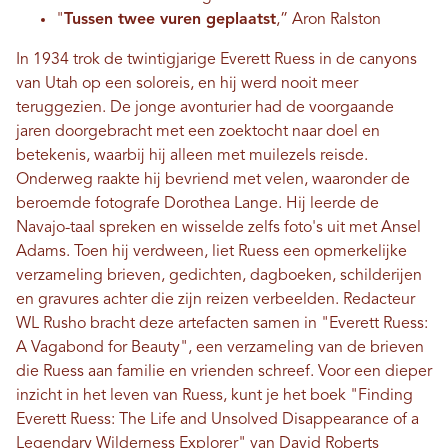
"
Tussen twee vuren geplaatst
,” Aron Ralston
In 1934 trok de twintigjarige Everett Ruess in de canyons
van Utah op een soloreis, en hij werd nooit meer
teruggezien. De jonge avonturier had de voorgaande
jaren doorgebracht met een zoektocht naar doel en
betekenis, waarbij hij alleen met muilezels reisde.
Onderweg raakte hij bevriend met velen, waaronder de
beroemde fotografe Dorothea Lange. Hij leerde de
Navajo-taal spreken en wisselde zelfs foto's uit met Ansel
Adams. Toen hij verdween, liet Ruess een opmerkelijke
verzameling brieven, gedichten, dagboeken, schilderijen
en gravures achter die zijn reizen verbeelden. Redacteur
WL Rusho bracht deze artefacten samen in "Everett Ruess:
A Vagabond for Beauty", een verzameling van de brieven
die Ruess aan familie en vrienden schreef. Voor een dieper
inzicht in het leven van Ruess, kunt je het boek "Finding
Everett Ruess: The Life and Unsolved Disappearance of a
Legendary Wilderness Explorer" van David Roberts