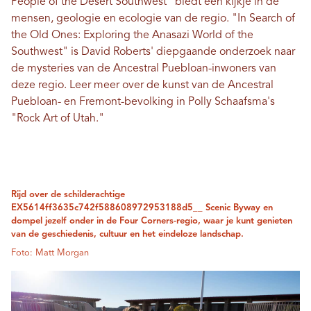
People of the Desert Southwest" biedt een kijkje in de
mensen, geologie en ecologie van de regio. "In Search of
the Old Ones: Exploring the Anasazi World of the
Southwest" is David Roberts' diepgaande onderzoek naar
de mysteries van de Ancestral Puebloan-inwoners van
deze regio. Leer meer over de kunst van de Ancestral
Puebloan- en Fremont-bevolking in Polly Schaafsma's
"Rock Art of Utah."
Rijd over de schilderachtige
EX5614ff3635c742f588608972953188d5__ Scenic Byway en
dompel jezelf onder in de Four Corners-regio, waar je kunt genieten
van de geschiedenis, cultuur en het eindeloze landschap.
Foto: Matt Morgan