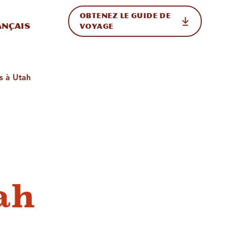
OBTENEZ LE GUIDE DE
ur le site
ler vers l'international
ançais
VOYAGE
s à Utah
ah