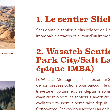
1. Le sentier Sli
Sans doute le sentier le plus célèbre de Ut
improbable à travers et autour d'un immen
2. Wasatch Sentie
e même en
Park City/Salt L
épique IMBA)
Le
Wasatch Montagnes
juste à l'extérieur
S
de nombreuses options pour parcourir le sen
(navette en voiture requise) depuis le so
avant de rejoindre les sentiers.
Canyon de 
cyclistes gravissent la pente raide depuis 
Cottonwood Canyon pour accéder au début d