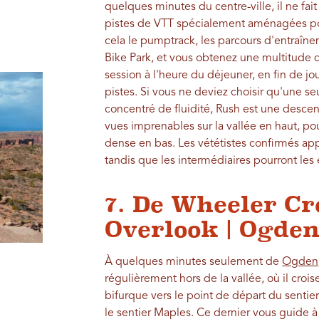
quelques minutes du centre-ville, il ne fa
pistes de VTT spécialement aménagées pour
cela le pumptrack, les parcours d'entraî
Bike Park, et vous obtenez une multitude de
session à l'heure du déjeuner, en fin de jo
pistes. Si vous ne deviez choisir qu'une seul
concentré de fluidité, Rush est une descen
vues imprenables sur la vallée en haut, po
dense en bas. Les vététistes confirmés app
tandis que les intermédiaires pourront les é
7. De Wheeler Cr
Overlook | Ogde
À quelques minutes seulement de
Ogden
régulièrement hors de la vallée, où il crois
bifurque vers le point de départ du sentier
le sentier Maples. Ce dernier vous guide à 