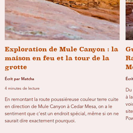
Exploration de Mule Canyon : la
G
maison en feu et la tour de la
R
grotte
M
Écrit par Matcha
Écri
4 minutes de lecture
Du 
à l
En remontant la route poussiéreuse couleur terre cuite
voi
en direction de Mule Canyon à Cedar Mesa, on a le
sit
sentiment que c'est un endroit spécial, même si on ne
Pow
saurait dire exactement pourquoi.