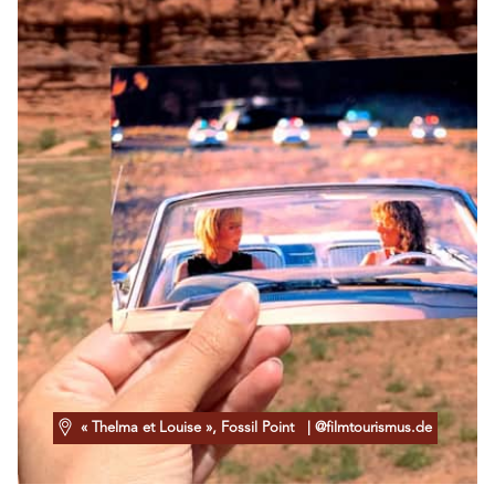
« Thelma et Louise », Fossil Point
| @filmtourismus.de