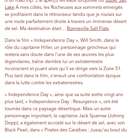
d'un road trip. J'ai aperçu les eaux turquoise du
Super Salt
Lake
À mes côtés, les Rocheuses aux sommets enneigés
se profilaient dans le rétroviseur tandis que je roulais sur
une route parfaitement droite à travers un immense désert
de sel. Ma destination était…
Bonneville Salt Flats
.
Dans le film « Independence Day », Will Smith, dans le
rôle du capitaine Hiller, un personnage grincheux qui
restera sans doute dans l'une de ses œuvres les plus
légendaires, traîne derrière lui un extraterrestre
inconscient et puant alors qu'il se dirige vers la Zone 51.
Plus tard dans le film, s'ensuit une confrontation épique
dans la lutte contre les extraterrestres.
« Independence Day », ainsi que sa suite sortie vingt ans
plus tard, « Independence Day : Resurgence », ont été
tournés dans ce paysage désertique. Mais un autre
personnage important, le capitaine Jack Sparrow (Johnny
Depp), a également accosté sur le désert de sel, avec son
Black Pearl, dans « Pirates des Caraïbes : Jusqu’au bout du