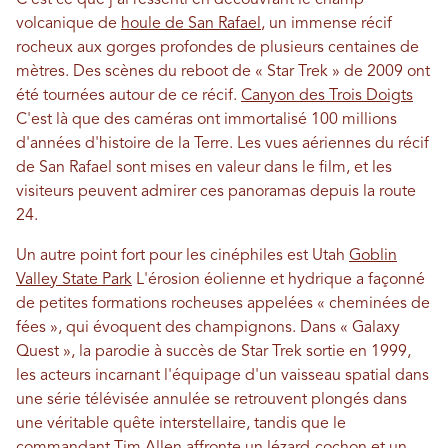
C’est ce que j’ai ressenti en découvrant le champ
volcanique de
houle de San Rafael
, un immense récif
rocheux aux gorges profondes de plusieurs centaines de
mètres. Des scènes du reboot de « Star Trek » de 2009 ont
été tournées autour de ce récif.
Canyon des Trois Doigts
C'est là que des caméras ont immortalisé 100 millions
d'années d'histoire de la Terre. Les vues aériennes du récif
de San Rafael sont mises en valeur dans le film, et les
visiteurs peuvent admirer ces panoramas depuis la route
24.
Un autre point fort pour les cinéphiles est Utah
Goblin
Valley State Park
L'érosion éolienne et hydrique a façonné
de petites formations rocheuses appelées « cheminées de
fées », qui évoquent des champignons. Dans « Galaxy
Quest », la parodie à succès de Star Trek sortie en 1999,
les acteurs incarnant l'équipage d'un vaisseau spatial dans
une série télévisée annulée se retrouvent plongés dans
une véritable quête interstellaire, tandis que le