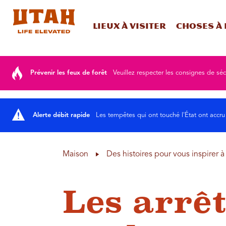
Lieux à visiter
Choses à 
Skip to content
Prévenir les feux de forêt
Veuillez respecter les consignes de séc
Alerte débit rapide
Les tempêtes qui ont touché l'État ont accru
Maison
Des histoires pour vous inspirer 
Les arrê