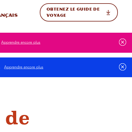
OBTENEZ LE GUIDE DE
ur le site
ler vers l'international
ançais
VOYAGE
Apprendre encore plus
s.
Apprendre encore plus
 de