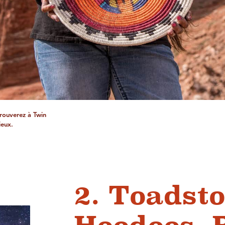
trouverez à Twin
ieux.
2. Toadsto