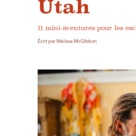
Utah
11 mini-aventures pour les esc
Écrit par Melissa McGibbon