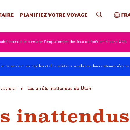
Recherche s
Bascu
faire
Planifiez votre voyage
Fr
urité incendie et consulter l'emplacement des feux de forêt actifs dans Utah.
 le risque de crues rapides et d'inondations soudaines dans certaines région
à voyager
Les arrêts inattendus de Utah
ts inattendus