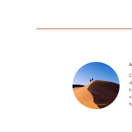
À
C
d
h
v
t