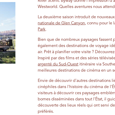
River Scenic Byway donne l'impression d'ar
Westworld. Quelles aventures nous attend
La deuxième saison introduit de nouvea
nationale de Glen Canyon
, connu pour le 
Park
.
Bien que de nombreux paysages fassent par
également des destinations de voyage idé
air. Prêt à planifier votre visite ? Découvre
Inspiré par des films et des séries télévis
argenté du Sud-Ouest
itinéraire via South
meilleures destinations de cinéma en un s
Envie de découvrir d'autres destinations 
cinéphiles dans l'histoire du cinéma de l'Ét
visiteurs à découvrir ces paysages emblém
bornes disséminées dans tout l'État, il gui
découverte des lieux réels qui ont servi de 
préférés.