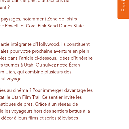
river dans le parc d'attractions de
ent ?
ux paysages, notamment
Zone de loisirs
lac Powell, et
Coral Pink Sand Dunes State
tie intégrante d'Hollywood, ils constituent
ales pour votre prochaine aventure en plein
z-les dans l'article ci-dessous.
idées d'itinéraire
ées tournés à Utah. Ou suivez notre
Écran
ern Utah, qui combine plusieurs des
eul voyage.
liées au cinéma ? Pour immerger davantage les
at, le
Utah Film Trail
Ce sentier invite les
atiques de près. Grâce à un réseau de
de les voyageurs hors des sentiers battus à la
décor à leurs films et séries télévisées