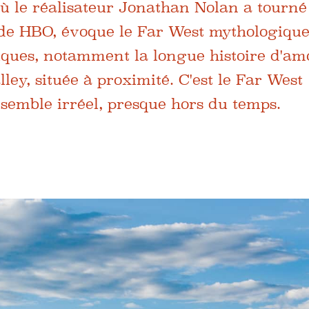
où le réalisateur Jonathan Nolan a tourné
 de HBO, évoque le Far West mythologique
iques, notamment la longue histoire d'am
y, située à proximité. C'est le Far West
 semble irréel, presque hors du temps.