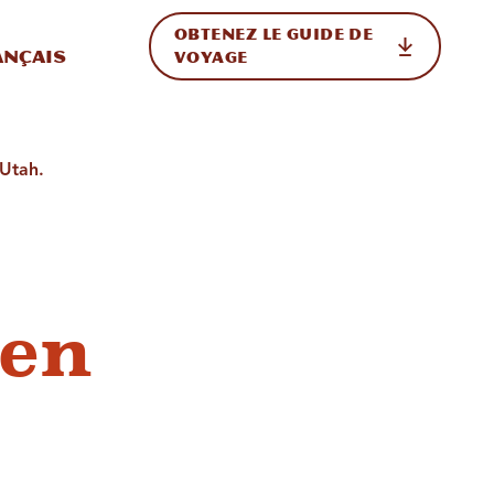
OBTENEZ LE GUIDE DE
ur le site
ler vers l'international
ançais
VOYAGE
 Utah.
 en