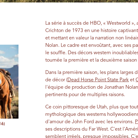
La série à succès de HBO, « Westworld », a
Crichton de 1973 en une histoire captiva
et mettant en valeur la narration non linéa
Nolan. Le cadre est envoûtant, avec ses 
le souffle. Des décors western inoubliables
tournée la première et la deuxième saison
Dans la première saison, les plans larges 
de décor (
Dead Horse Point State Park
et
C
l'équipe de production de Jonathan Nolan 
pertinents pour de multiples raisons.
Ce coin pittoresque de Utah, plus que tout 
mythologique des westerns hollywoodiens 
d'amour de John Ford avec les environs.
P
16)
ses descriptions du Far West. C'est l'Amér
semblent irréels, presque impossibles. C'e