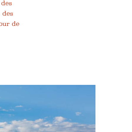
 des
 des
our de