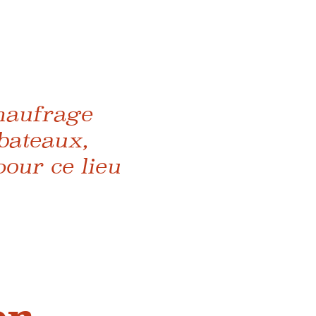
naufrage
 bateaux,
our ce lieu