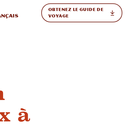
OBTENEZ LE GUIDE DE
ur le site
ler vers l'international
ançais
VOYAGE
n
x à