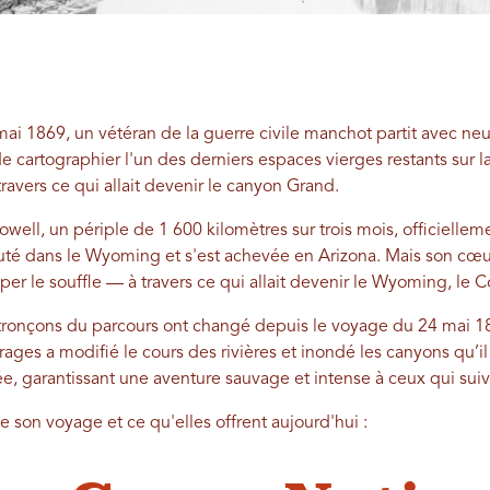
n mai 1869, un vétéran de la guerre civile manchot partit avec 
e cartographier l'un des derniers espaces vierges restants sur la 
travers ce qui allait devenir le canyon Grand.
well, un périple de 1 600 kilomètres sur trois mois, officielle
té dans le Wyoming et s'est achevée en Arizona. Mais son cœur
r le souffle — à travers ce qui allait devenir le Wyoming, le Co
 tronçons du parcours ont changé depuis le voyage du 24 mai 18
rrages a modifié le cours des rivières et inondé les canyons qu’
vée, garantissant une aventure sauvage et intense à ceux qui suiv
e son voyage et ce qu'elles offrent aujourd'hui :