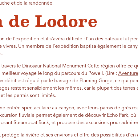
uche et de la randonnée.
 de Lodore
 de l'expédition et il s'avéra difficile : l'un des bateaux fut p
e vivres. Un membre de l'expédition baptisa également le cany
s.
 travers le
Dinosaur National Monument
Cette région offre ce q
 meilleur voyage le long du parcours du Powell. (Lire :
Aventure 
 son débit est régulé par le barrage de Flaming Gorge, ce qui per
ges restent sensiblement les mêmes, car la plupart des terres 
 et les permis sont limités.
ne entrée spectaculaire au canyon, avec leurs parois de grès ro
cursion fluviale permet également de découvrir Echo Park, où la
posant Steamboat Rock, et propose des excursions pour admire
rotège la rivière et ses environs et offre des possibilités d'e