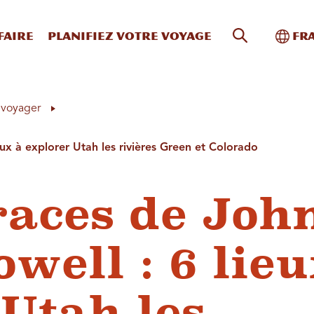
Recherche s
Bascu
faire
Planifiez votre voyage
Fr
à voyager
eux à explorer Utah les rivières Green et Colorado
races de Joh
well : 6 lieu
 Utah les