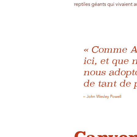
reptiles géants qui vivaient a
« Comme As
ici, et que
nous adopto
de tant de p
– John Wesley Powell