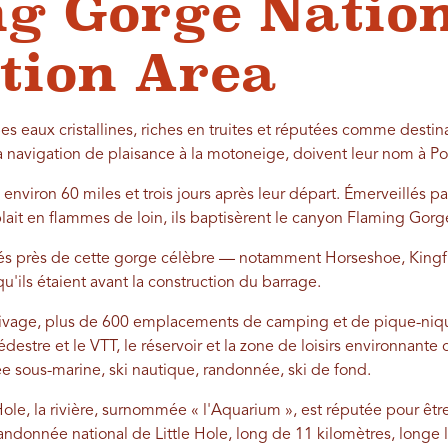
g Gorge Natio
tion Area
es eaux cristallines, riches en truites et réputées comme destin
 la navigation de plaisance à la motoneige, doivent leur nom à 
h environ 60 miles et trois jours après leur départ. Émerveillés par 
it en flammes de loin, ils baptisèrent le canyon Flaming Gorg
tués près de cette gorge célèbre — notamment Horseshoe, Kingf
'ils étaient avant la construction du barrage.
rivage, plus de 600 emplacements de camping et de pique-niqu
estre et le VTT, le réservoir et la zone de loisirs environnante of
e sous-marine, ski nautique, randonnée, ski de fond.
Hole, la rivière, surnommée « l'Aquarium », est réputée pour être
andonnée national de Little Hole, long de 11 kilomètres, longe la