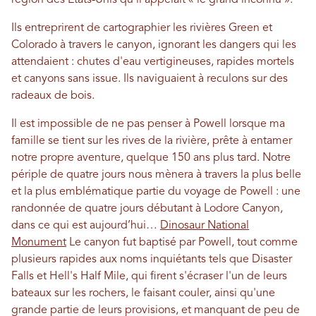
région des États-Unis qu'il appelait « le grand inconnu ».
Ils entreprirent de cartographier les rivières Green et
Colorado à travers le canyon, ignorant les dangers qui les
attendaient : chutes d'eau vertigineuses, rapides mortels
et canyons sans issue. Ils naviguaient à reculons sur des
radeaux de bois.
Il est impossible de ne pas penser à Powell lorsque ma
famille se tient sur les rives de la rivière, prête à entamer
notre propre aventure, quelque 150 ans plus tard. Notre
périple de quatre jours nous mènera à travers la plus belle
et la plus emblématique partie du voyage de Powell : une
randonnée de quatre jours débutant à Lodore Canyon,
dans ce qui est aujourd’hui…
Dinosaur National
Monument
Le canyon fut baptisé par Powell, tout comme
plusieurs rapides aux noms inquiétants tels que Disaster
Falls et Hell's Half Mile, qui firent s'écraser l'un de leurs
bateaux sur les rochers, le faisant couler, ainsi qu'une
grande partie de leurs provisions, et manquant de peu de