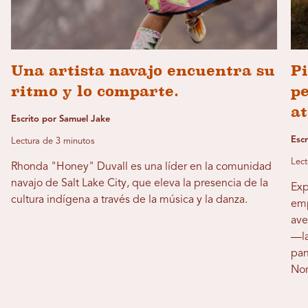
Una artista navajo encuentra su
Pi
ritmo y lo comparte.
pe
a
Escrito por Samuel Jake
Esc
Lectura de 3 minutos
Lect
Rhonda "Honey" Duvall es una líder en la comunidad
navajo de Salt Lake City, que eleva la presencia de la
Exp
cultura indígena a través de la música y la danza.
emp
ave
—la
pan
Nor