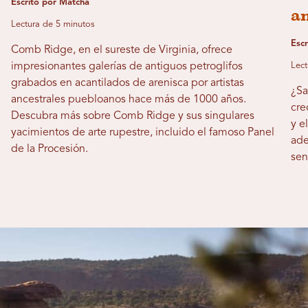
Escrito por Matcha
a
Lectura de 5 minutos
Esc
Comb Ridge, en el sureste de Virginia, ofrece
impresionantes galerías de antiguos petroglifos
Lect
grabados en acantilados de arenisca por artistas
¿Sa
ancestrales puebloanos hace más de 1000 años.
cre
Descubra más sobre Comb Ridge y sus singulares
y e
yacimientos de arte rupestre, incluido el famoso Panel
ade
de la Procesión.
sen