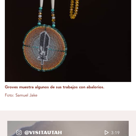
Groves muestra algunos de sus trabajos con abalorios.
Foto: Samuel Jake
@VisitaUtah
3:19