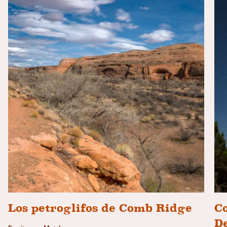
Los petroglifos de Comb Ridge
Co
De