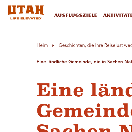
Ausflugsziele
Aktivität
Skip to content
Heim
Geschichten, die Ihre Reiselust we
Eine ländliche Gemeinde, die in Sachen Nat
Eine län
Gemeinde
Sachen N