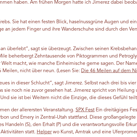
ommen haben. Am frühen Morgen hatte ich Jimerez dabei beoba
ebs. Sie hat einen festen Blick, haselnussgrüne Augen und ei
nge an jedem Finger und ihre Wanderschuhe sind durch den Ver
an überlebt“, sagt sie überzeugt.
Zwischen seinen Krebsbehan
Mile beherbergt Zehntausende von Piktogrammen und Petroglyp
r Welt macht, wie manche Einheimische gerne sagen. Der Name 
6 Meilen, nicht über neun. (Lesen Sie:
Die 46 Meilen auf dem N
eues in dieser Schlucht“, sagt Jimerez. Selbst nach drei bis vi
s sie noch nie zuvor gesehen hat. Jimerez spricht von Heilung
Und sie ist bei Weitem nicht die Einzige, die dieses Gefühl teilt
men der allerersten Veranstaltung.
SPX Fest
Ein dreitägiges Fes
rbon und Emery in Zentral-Utah stattfand. Diese großangelegte
es Handeln (S), den Erhalt (P) und die verantwortungsvolle Erku
ktivitäten statt.
Helper
wo Kunst, Amtrak und eine Uferpromena