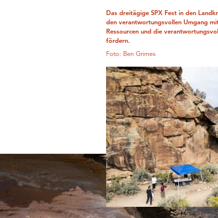
Das dreitägige SPX Fest in den Landkr
den verantwortungsvollen Umgang mit 
Ressourcen und die verantwortungsvo
fördern.
Foto: Ben Grimes