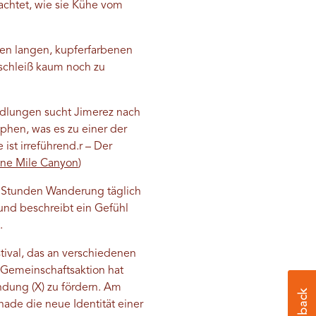
chtet, wie sie Kühe vom
nen langen, kupferfarbenen
schleiß kaum noch zu
dlungen sucht Jimerez nach
hen, was es zu einer der
ist irreführend.
r – Der
ine Mile Canyon
)
er Stunden Wanderung täglich
 und beschreibt ein Gefühl
.
tival, das an verschiedenen
 Gemeinschaftsaktion hat
ndung (X) zu fördern. Am
de die neue Identität einer