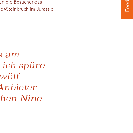
n die Besucher das
ier-Steinbruch
im Jurassic
s am
 ich spüre
zwölf
Anbieter
chen Nine