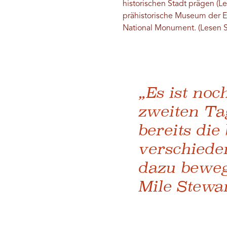
historischen Stadt prägen (L
prähistorische Museum der Ea
National Monument. (Lesen 
„Es ist no
zweiten Ta
bereits di
verschiede
dazu beweg
Mile Stewar