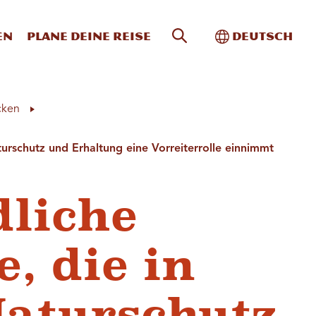
Website-Suche
Toggle Intern
en
Plane deine Reise
Deutsch
cken
urschutz und Erhaltung eine Vorreiterrolle einnimmt
dliche
, die in
aturschutz