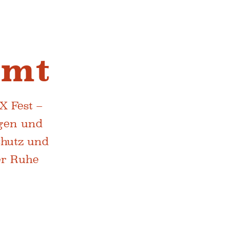
mmt
X Fest –
ogen und
chutz und
er Ruhe