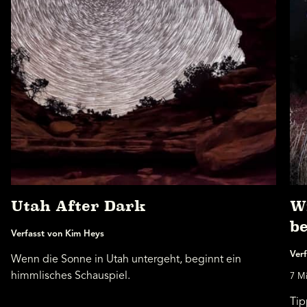
Utah After Dark
W
b
Verfasst von Kim Heys
Verf
Wenn die Sonne in Utah untergeht, beginnt ein
himmlisches Schauspiel.
7 Mi
Tip