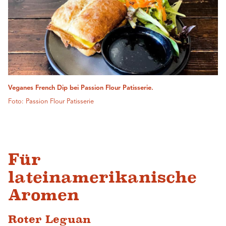
Veganes French Dip bei Passion Flour Patisserie.
Foto: Passion Flour Patisserie
Für
lateinamerikanische
Aromen
Roter Leguan