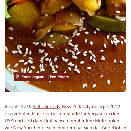
Roter Leguan
| Erin Moore
Im Jahr 2019
Salt Lake City
New York City belegte 2019
den zehnten Platz der besten Städte für Veganer in den
USA und ließ damit kulinarisch berühmtere Metropolen
wie New York hinter sich. Seitdem hat sich das Angebot an