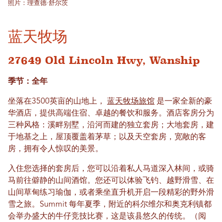
照片：理查德·舒尔茨
蓝天牧场
27649 Old Lincoln Hwy, Wanship
季节：全年
坐落在3500英亩的山地上，
蓝天牧场旅馆
是一家全新的豪
华酒店，提供高端住宿、卓越的餐饮和服务。酒店客房分为
三种风格：溪畔别墅，沿河而建的独立套房；大地套房，建
于地基之上，屋顶覆盖着茅草；以及天空套房，宽敞的客
房，拥有令人惊叹的美景。
入住您选择的套房后，您可以沿着私人马道深入林间，或骑
马前往僻静的山间酒馆。您还可以体验飞钓、越野滑雪、在
山间草甸练习瑜伽，或者乘坐直升机开启一段精彩的野外滑
雪之旅。Summit 每年夏季，附近的科尔维尔和奥克利镇都
会举办盛大的牛仔竞技比赛，这是该县悠久的传统。（阅