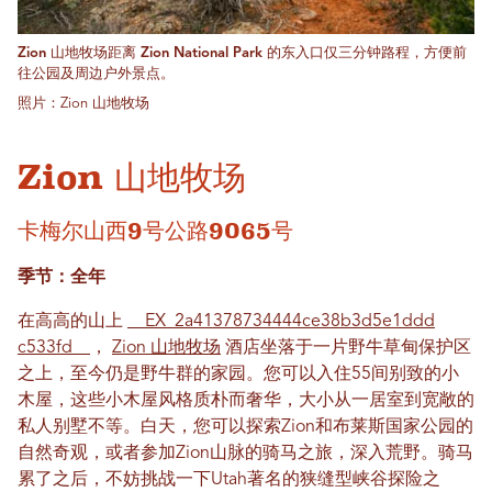
Zion 山地牧场距离 Zion National Park 的东入口仅三分钟路程，方便前
往公园及周边户外景点。
照片：Zion 山地牧场
Zion 山地牧场
卡梅尔山西9号公路9065号
季节：全年
在高高的山上
__EX_2a41378734444ce38b3d5e1ddd​​
c533fd__
，
Zion 山地牧场
酒店坐落于一片野牛草甸保护区
之上，至今仍是野牛群的家园。您可以入住55间别致的小
木屋，这些小木屋风格质朴而奢华，大小从一居室到宽敞的
私人别墅不等。白天，您可以探索Zion和布莱斯国家公园的
自然奇观，或者参加Zion山脉的骑马之旅，深入荒野。骑马
累了之后，不妨挑战一下Utah著名的狭缝型峡谷探险之