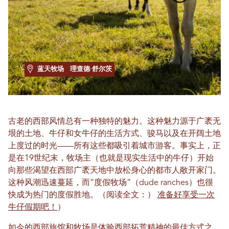
蓝天牧场
理查德·舒尔茨
古老的西部风情总有一种独特的魅力。这种魅力源于广袤无
垠的土地、牛仔和女牛仔的生活方式、骏马以及在开阔土地
上度过的时光——所有这些都吸引着城市游客。事实上，正
是在19世纪末，牧场主（也就是现实生活中的牛仔）开始
向那些渴望在西部广袤天地中放松身心的都市人敞开家门。
这种风潮迅速蔓延，而“度假牧场”（dude ranches）也很
快成为热门的度假胜地。（阅读全文：）
准备好享受一次
牛仔假期吧！
）
如今的西部旅馆和牧场是体验西部拓荒精神的最佳方式之