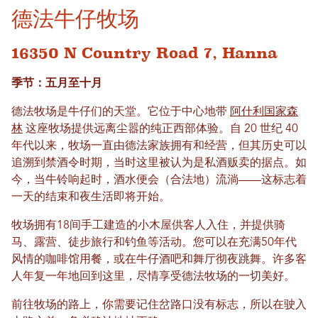
德法牛仔牧场
16350 N Country Road 7, Hanna
季节：五月至十月
德法牧场是牛仔们的天堂。它位于中心地带
阿什利国家森
林
这座牧场提供远离尘嚣的纯正西部体验。自 20 世纪 40
年代以来，牧场一直由德法家族拥有和经营，但其历史可以
追溯到禁酒令时期，当时这里被认为是私酒贩卖的据点。如
今，当牛铃响起时，酒水便会（合法地）流淌——这标志着
一天的结束和夜生活即将开始。
牧场拥有18间手工建造的小木屋供客人入住，并提供骑
马、露营、徒步旅行和钓鱼等活动。您可以在充满50年代
风情的咖啡馆用餐，或在牛仔酒吧和舞厅彻夜跳舞。许多客
人年复一年地回到这里，尽情享受德法牧场的一切美好。
前往牧场的路上，你需要记住岔路口没有标志，所以在驶入