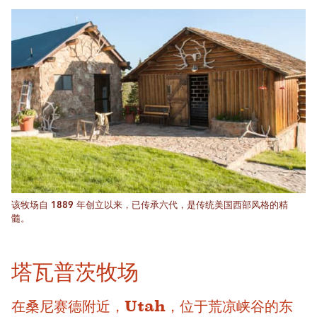
该牧场自 1889 年创立以来，已传承六代，是传统美国西部风格的精
髓。
塔瓦普茨牧场
在桑尼赛德附近，Utah，位于荒凉峡谷的东