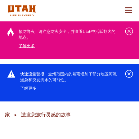
切换
Skip to content
预防野火
请注意防火安全，并查看Utah中活跃野火的
地点。
了解更多
快速流量警报
全州范围内的暴雨增加了部分地区河流
湍急和突发洪水的可能性。
了解更多
家
激发您旅行灵感的故事