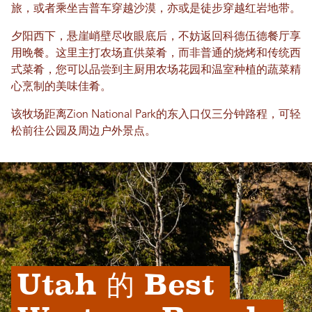
旅，或者乘坐吉普车穿越沙漠，亦或是徒步穿越红岩地带。
夕阳西下，悬崖峭壁尽收眼底后，不妨返回科德伍德餐厅享
用晚餐。这里主打农场直供菜肴，而非普通的烧烤和传统西
式菜肴，您可以品尝到主厨用农场花园和温室种植的蔬菜精
心烹制的美味佳肴。
该牧场距离Zion National Park的东入口仅三分钟路程，可轻
松前往公园及周边户外景点。
Utah 的 Best 