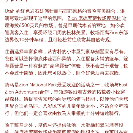
Utah 的红色岩石雄伟壮丽与西部风格的冒险完美融合，淋
漓尽致地展现了这里的氛围。
Zion 庞德罗萨牧场度假村
这
座海拔6500英尺的牧场，曾是早期伐木者的营地，如今欢
迎宾客入住，享受环绕四周的松林美景。牧场距离Zion东部
边界仅10分钟车程，且可轻松前往欣赏其自然奇观。
住宿选择丰富多样，从古朴的小木屋到豪华别墅应有尽有。
您也可以选择彻底体验西部风情，入住配备床铺的篷车。篷
车露营是一种有趣的“豪华露营”体验，既不会过于艰苦，也
不会过于简陋，因此您可以放心，睡个好觉后再去探险。
骑马是Zion National Park最受欢迎的活动之一，牧场与East
Zion Adventures合作，带领游客沿着古老的拓荒者小径穿
越森林。请提前告知您的向导您的骑马技能，以便他们为您
匹配合适的马匹。八岁以下的儿童年龄太小，不适合全程骑
行，但他们一定会喜欢由牧马人带领的十分钟短途骑行。
除了骑马之外，度假村还提供泳池、水滑梯和攀岩墙等设
施，使庞德罗萨牧场成为家庭度假的理想之选。您可以在雷