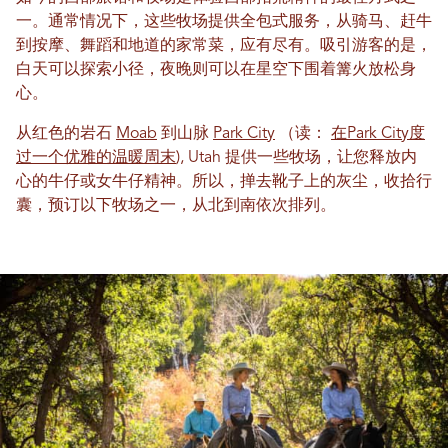
一。通常情况下，这些牧场提供全包式服务，从骑马、赶牛
到按摩、舞蹈和地道的家常菜，应有尽有。吸引游客的是，
白天可以探索小径，夜晚则可以在星空下围着篝火放松身
心。
从红色的岩石
Moab
到山脉
Park City
（读：
在Park City度
过一个优雅的温暖周末
), Utah 提供一些牧场，让您释放内
心的牛仔或女牛仔精神。所以，掸去靴子上的灰尘，收拾行
囊，预订以下牧场之一，从北到南依次排列。