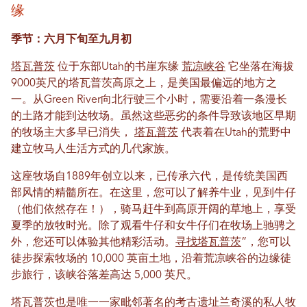
缘
季节：六月下旬至九月初
塔瓦普茨
位于东部Utah的书崖东缘
荒凉峡谷
它坐落在海拔
9000英尺的塔瓦普茨高原之上，是美国最偏远的地方之
一。从Green River向北行驶三个小时，需要沿着一条漫长
的土路才能到达牧场。虽然这些恶劣的条件导致该地区早期
的牧场主大多早已消失，
塔瓦普茨
代表着在Utah的荒野中
建立牧马人生活方式的几代家族。
这座牧场自1889年创立以来，已传承六代，是传统美国西
部风情的精髓所在。在这里，您可以了解养牛业，见到牛仔
（他们依然存在！），骑马赶牛到高原开阔的草地上，享受
夏季的放牧时光。除了观看牛仔和女牛仔们在牧场上驰骋之
外，您还可以体验其他精彩活动。
寻找塔瓦普茨
”，您可以
徒步探索牧场的 10,000 英亩土地，沿着荒凉峡谷的边缘徒
步旅行，该峡谷落差高达 5,000 英尺。
塔瓦普茨也是唯一一家毗邻著名的考古遗址兰奇溪的私人牧