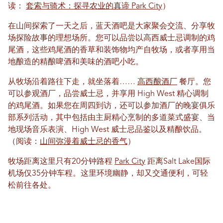
读：
套索与骑术：探寻农业的真谛 Park City
）
在山间探索了一天之后，蓝天酒吧是大家聚会交流、分享牧
场探险故事的理想场所。您可以品尝以高西威士忌调制的鸡
尾酒，这些鸡尾酒的香草和装饰物均产自牧场，或者享用当
地酿造的精酿啤酒和美味的酒吧小吃。
从牧场沿着路往下走，就坐落着……
高西酿酒厂
餐厅。您
可以参观酒厂，品尝威士忌，并享用 High West 精心调制
的鸡尾酒。如果您在周四到访，还可以参加酒厂的晚宴俱乐
部系列活动，其中包括由主厨精心烹制的多道菜式盛宴、当
地现场音乐表演、High West 威士忌品鉴以及精酿饮品。
（阅读：
山间弥漫着威士忌的香气
）
牧场距离这里只有20分钟路程
Park City
距离Salt Lake国际
机场仅35分钟车程。这里环境幽静，却又交通便利，可轻
松前往各处。