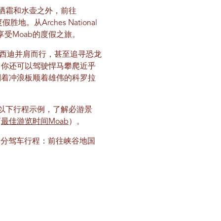
晒霜和水壶之外，前往
从Arches National
享受Moab的度假之旅。
卡西迪并肩而行，甚至追寻恐龙
，你还可以驾驶悍马攀爬近乎
划着冲浪板顺着雄伟的科罗拉
的以下行程示例，了解必游景
”
最佳游览时间Moab
）
。
时 | 大部分驾车行程：前往峡谷地国