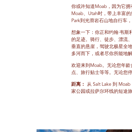
你或许知道Moab，因为它
Moab、Utah时，带上丰富
Park到光滑岩石山地自行车
想象一下：你正和约翰·韦斯
的足迹。骑行、徒步、漂流
垂直的悬崖，驾驶北极星全
多河而下，或者尽你所能地
欢迎来到Moab。无论您年
点、旅行贴士等等。无论您
距离：
从 Salt Lake 到
家公园或拉萨尔环线的短途