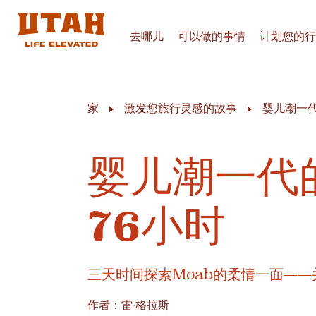
去哪儿
可以做的事情
计划您的行
Skip to content
家
激发您旅行灵感的故事
婴儿潮一代
婴儿潮一代
76小时
三天时间探索Moab的柔情一面—
作者：雷·格拉斯