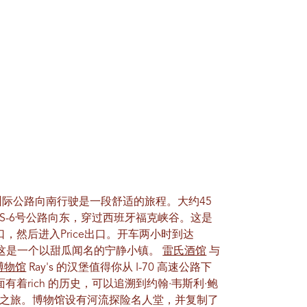
I-15号州际公路向南行驶是一段舒适的旅程。大约45
转入US-6号公路向东，穿过西班牙福克峡谷。这是
口，然后进入Price出口。开车两小时到达
ver，这是一个以甜瓜闻名的宁静小镇。
雷氏酒馆
与
博物馆
Ray's 的汉堡值得你从 I-70 高速公路下
有着rich 的历史，可以追溯到约翰·韦斯利·鲍
多河之旅。博物馆设有河流探险名人堂，并复制了