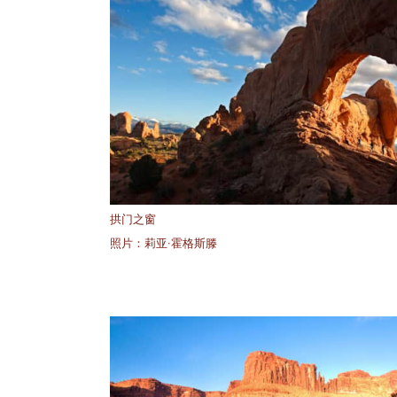
拱门之窗
照片：莉亚·霍格斯滕