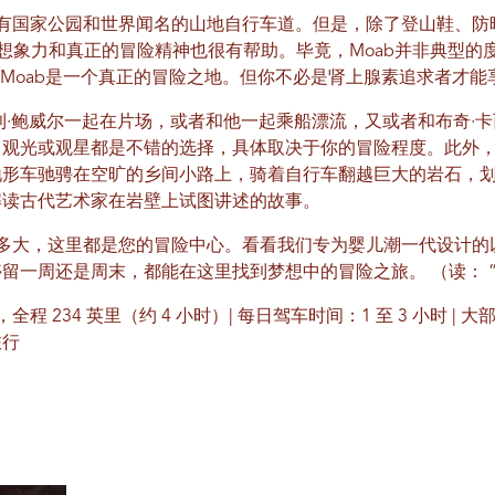
拥有国家公园和世界闻名的山地自行车道。但是，除了登山鞋、防
的想象力和真正的冒险精神也很有帮助。毕竟，Moab并非典型的度假胜地。
，Moab是一个真正的冒险之地。但你不必是肾上腺素追求者才能
利·鲍威尔一起在片场，或者和他一起乘船漂流，又或者和布奇·
、观光或观星都是不错的选择，具体取决于你的冒险程度。此外
地形车驰骋在空旷的乡间小路上，骑着自行车翻越巨大的岩石，
解读古代艺术家在岩壁上试图讲述的故事。
龄多大，这里都是您的冒险中心。看看我们专为婴儿潮一代设计
停留一周还是周末，都能在这里找到梦想中的冒险之旅。
（读： 
 Moab，全程 234 英里（约 4 小时）| 每日驾车时间：1 至 3 小
旅行