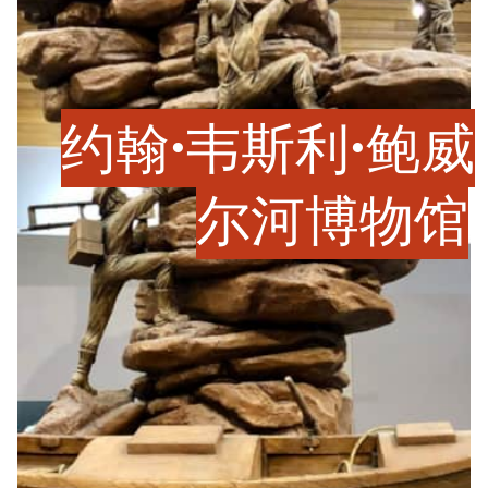
约翰·韦斯利·鲍威
尔河博物馆