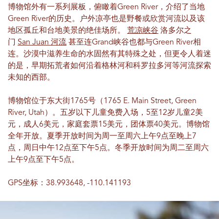
博物馆外有一系列展板，俯瞰着Green River，介绍了当地
Green River的历史。户外凉亭也是野餐或欣赏河流以及该
地区孤丘和台地美景的绝佳场所。
荒凉峡谷
洛多尔之
门
San Juan 河流
甚至连Grand峡谷也都与Green River相
连。沙漠中滋养生命的水固然有其特殊之处，但更令人着迷
的是，早期拓荒者如何沿着格林河和科罗拉多河等河流探索
未知的西部。
博物馆位于东大街1765号（1765 E. Main Street, Green
River, Utah）。五岁以下儿童免费入场，5至12岁儿童2美
元，成人6美元，家庭套票15美元，团体票40美元。博物馆
全年开放。夏季开放时间为周一至周六上午9点至晚上7
点，周日中午12点至下午5点。冬季开放时间为周二至周六
上午9点至下午5点。
GPS坐标：38.993648, -110.141193