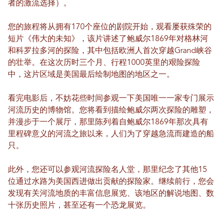
者的激流选择）。
您的旅程将从拥有170个座位的剧院开始，观看屡获殊荣的
短片《伟大的未知》，该片讲述了鲍威尔1869年对格林河
和科罗拉多河的探险，其中包括欧洲人首次穿越Grand峡谷
的壮举。在这次历时三个月、行程1000英里的艰险探险
中，这片区域是美国最后绘制地图的地区之一。
看完电影后，不妨花些时间参观一下美国唯一一家专门展示
河流历史的博物馆。您将看到描绘鲍威尔两次探险的雕塑，
并漫步于一个展厅，那里陈列着自鲍威尔1869年那次具有
里程碑意义的河流之旅以来，人们为了穿越急流而建造的船
只。
此外，您还可以参观河流探险名人堂，那里纪念了其他15
位通过水路为美国西进做出贡献的探险家。继续前行，您会
发现有关河流地质的丰富信息展览、该地区的解说地图、数
十张历史照片，甚至还有一个恐龙展览。