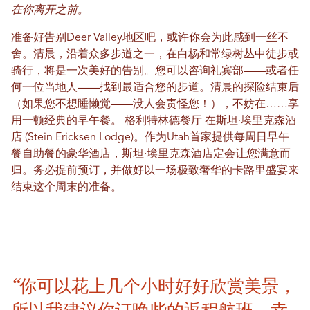
在你离开之前。
准备好告别Deer Valley地区吧，或许你会为此感到一丝不
舍。清晨，沿着众多步道之一，在白杨和常绿树丛中徒步或
骑行，将是一次美好的告别。您可以咨询礼宾部——或者任
何一位当地人——找到最适合您的步道。清晨的探险结束后
（如果您不想睡懒觉——没人会责怪您！），不妨在……享
用一顿经典的早午餐。
格利特林德餐厅
在斯坦·埃里克森酒
店 (Stein Ericksen Lodge)。作为Utah首家提供每周日早午
餐自助餐的豪华酒店，斯坦·埃里克森酒店定会让您满意而
归。务必提前预订，并做好以一场极致奢华的卡路里盛宴来
结束这个周末的准备。
“你可以花上几个小时好好欣赏美景，
所以我建议你订晚些的返程航班。幸