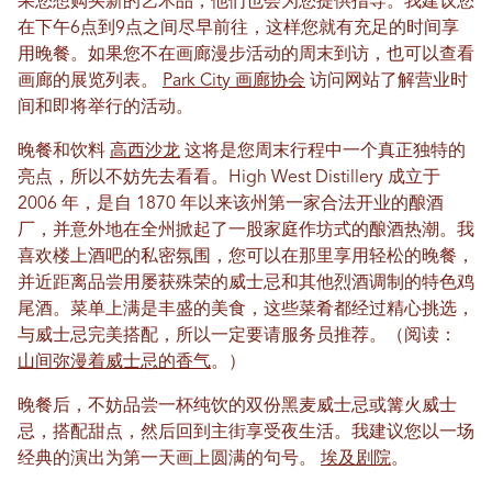
果您想购买新的艺术品，他们也会为您提供指导。我建议您
在下午6点到9点之间尽早前往，这样您就有充足的时间享
用晚餐。如果您不在画廊漫步活动的周末到访，也可以查看
画廊的展览列表。
Park City 画廊协会
访问网站了解营业时
间和即将举行的活动。
晚餐和饮料
高西沙龙
这将是您周末行程中一个真正独特的
亮点，所以不妨先去看看。High West Distillery 成立于
2006 年，是自 1870 年以来该州第一家合法开业的酿酒
厂，并意外地在全州掀起了一股家庭作坊式的酿酒热潮。我
喜欢楼上酒吧的私密氛围，您可以在那里享用轻松的晚餐，
并近距离品尝用屡获殊荣的威士忌和其他烈酒调制的特色鸡
尾酒。菜单上满是丰盛的美食，这些菜肴都经过精心挑选，
与威士忌完美搭配，所以一定要请服务员推荐。（阅读：
山间弥漫着威士忌的香气
。）
晚餐后，不妨品尝一杯纯饮的双份黑麦威士忌或篝火威士
忌，搭配甜点，然后回到主街享受夜生活。我建议您以一场
经典的演出为第一天画上圆满的句号。
埃及剧院
。