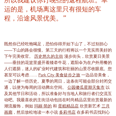
运的是，机场离这里只有很短的车
程，沿途风景优美。”
既然你已经吃饱喝足，恐怕你得开始下山了，不过别担心
——下山的路会很慢。第三天的行程将以一个充实而美好的
下午完美收官。
历史悠久的主街
漫步街头，欣赏夏日美景
——垂挂的花篮里盛开着矮牵牛花，遮阳伞为在户外用餐的
人们遮荫，迷人的矿业时代建筑和壮丽的山景尽收眼底。您
甚至可以考虑……
Park City 美食徒步之旅
一边品尝美食，
一边了解一些历史。夏季的周日，这条街可能会部分封闭交
通，以便为每周的活动腾出空间。
公园傻瓜星期天集市
以
及其他节日和活动，所以准备好与当地人和旅行者们交流互
动吧。我最喜欢的主街活动包括在时尚精品店里欣赏最新的
潮流服饰，例如
玛丽·简的
和
蛋糕精品店
欣赏新艺术
三月
画廊
，然后放松地读一本小说
多莉书店
在多莉书店找到心