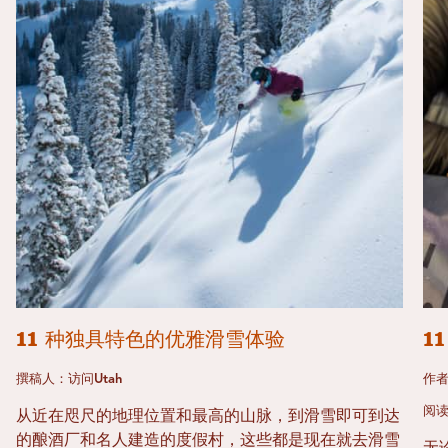
11 种独具特色的优雅滑雪体验
1
撰稿人：访问Utah
作
阅读
从近在咫尺的地理位置和最高的山脉，到滑雪即可到达
的酿酒厂和名人建造的度假村，这些都是现在就去滑雪