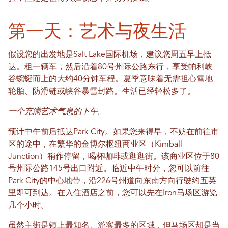
第一天：艺术与夜生活
假设您的出发地是Salt Lake国际机场，建议您周五早上抵
达。租一辆车，然后沿着80号州际公路东行，享受帕利峡
谷蜿蜒而上的大约40分钟车程。夏季意味着无需担心雪地
轮胎、防滑链或峡谷暴雪封路。生活已经轻松多了。
一个充满艺术气息的下午。
预计中午前后抵达Park City。如果您来得早，不妨在前往市
区的途中，在繁华的金博尔枢纽商业区（Kimball
Junction）稍作停留，喝杯咖啡或逛逛街。该商业区位于80
号州际公路145号出口附近。临近中午时分，您可以前往
Park City的中心地带，沿226号州道向东南方向行驶约五英
里即可到达。在入住酒店之前，您可以先在Iron马场区游览
几个小时。
虽然主街是镇上最知名、游客最多的区域，但马场区却是当