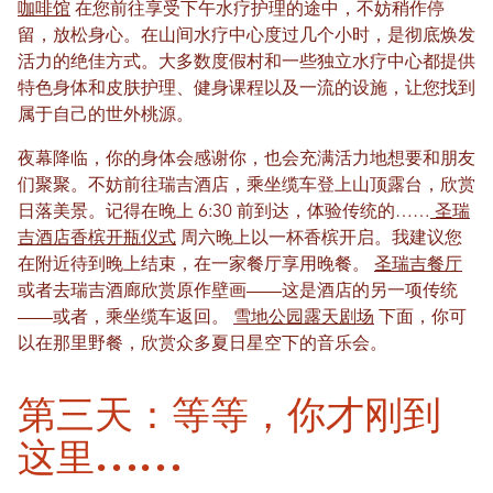
咖啡馆
在您前往享受下午水疗护理的途中，不妨稍作停
留，放松身心。在山间水疗中心度过几个小时，是彻底焕发
活力的绝佳方式。大多数度假村和一些独立水疗中心都提供
特色身体和皮肤护理、健身课程以及一流的设施，让您找到
属于自己的世外桃源。
夜幕降临，你的身体会感谢你，也会充满活力地想要和朋友
们聚聚。不妨前往瑞吉酒店，乘坐缆车登上山顶露台，欣赏
日落美景。记得在晚上 6:30 前到达，体验传统的……
圣瑞
吉酒店香槟开瓶仪式
周六晚上以一杯香槟开启。我建议您
在附近待到晚上结束，在一家餐厅享用晚餐。
圣瑞吉餐厅
或者去瑞吉酒廊欣赏原作壁画——这是酒店的另一项传统
——或者，乘坐缆车返回。
雪地公园露天剧场
下面，你可
以在那里野餐，欣赏众多夏日星空下的音乐会。
第三天：等等，你才刚到
这里……