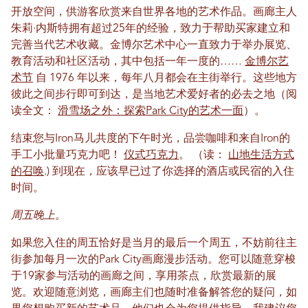
开放空间，供游客欣赏来自世界各地的艺术作品。画廊主人
朱莉·内斯特拥有超过25年的经验，致力于帮助买家建立和
完善当代艺术收藏。金博尔艺术中心一直致力于举办展览、
教育活动和社区活动，其中包括一年一度的……
金博尔艺
术节
自 1976 年以来，每年八月都会在主街举行。这些地方
彼此之间步行即可到达，是当地艺术爱好者的必去之地（阅
读全文：
滑雪场之外：探索Park City的艺术一面
）。
结束您与Iron马儿共度的下午时光，品尝咖啡和来自Iron的
手工小批量巧克力吧！
仪式巧克力
。 （读：
山地生活方式
的召唤
.) 到现在，应该早已过了你选择的酒店或民宿的入住
时间。
周五晚上。
如果您入住的周五恰好是当月的最后一个周五，不妨前往主
街参加每月一次的Park City画廊漫步活动。您可以随意穿梭
于19家参与活动的画廊之间，享用茶点，欣赏最新的展
览。欢迎随意浏览，画廊主们也随时准备解答您的疑问，如