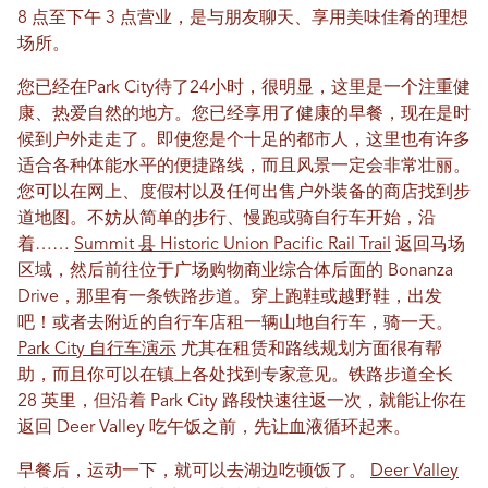
8 点至下午 3 点营业，是与朋友聊天、享用美味佳肴的理想
场所。
您已经在Park City待了24小时，很明显，这里是一个注重健
康、热爱自然的地方。您已经享用了健康的早餐，现在是时
候到户外走走了。即使您是个十足的都市人，这里也有许多
适合各种体能水平的便捷路线，而且风景一定会非常壮丽。
您可以在网上、度假村以及任何出售户外装备的商店找到步
道地图。不妨从简单的步行、慢跑或骑自行车开始，沿
着……
Summit 县 Historic Union Pacific Rail Trail
返回马场
区域，然后前往位于广场购物商业综合体后面的 Bonanza
Drive，那里有一条铁路步道。穿上跑鞋或越野鞋，出发
吧！或者去附近的自行车店租一辆山地自行车，骑一天。
Park City 自行车演示
尤其在租赁和路线规划方面很有帮
助，而且你可以在镇上各处找到专家意见。铁路步道全长
28 英里，但沿着 Park City 路段快速往返一次，就能让你在
返回 Deer Valley 吃午饭之前，先让血液循环起来。
早餐后，运动一下，就可以去湖边吃顿饭了。
Deer Valley