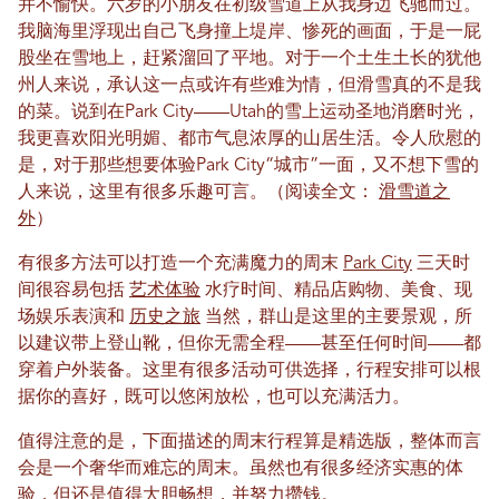
并不愉快。六岁的小朋友在初级雪道上从我身边飞驰而过。
我脑海里浮现出自己飞身撞上堤岸、惨死的画面，于是一屁
股坐在雪地上，赶紧溜回了平地。对于一个土生土长的犹他
州人来说，承认这一点或许有些难为情，但滑雪真的不是我
的菜。说到在Park City——Utah的雪上运动圣地消磨时光，
我更喜欢阳光明媚、都市气息浓厚的山居生活。令人欣慰的
是，对于那些想要体验Park City“城市”一面，又不想下雪的
人来说，这里有很多乐趣可言。（阅读全文：
滑雪道之
外
）
有很多方法可以打造一个充满魔力的周末
Park City
三天时
间很容易包括
艺术体验
水疗时间、精品店购物、美食、现
场娱乐表演和
历史之旅
当然，群山是这里的主要景观，所
以建议带上登山靴，但你无需全程——甚至任何时间——都
穿着户外装备。这里有很多活动可供选择，行程安排可以根
据你的喜好，既可以悠闲放松，也可以充满活力。
值得注意的是，下面描述的周末行程算是精选版，整体而言
会是一个奢华而难忘的周末。虽然也有很多经济实惠的体
验，但还是值得大胆畅想，并努力攒钱。