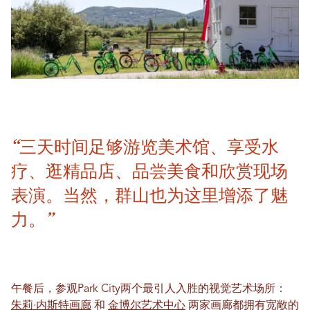
“三天时间足够游览美术馆、享受水
疗、逛精品店、品尝美食和欣赏现场
表演。当然，群山也为这里增添了魅
力。”
午餐后，参观Park City两个最引人入胜的视觉艺术场所：
朱莉·内斯特画廊
和
金博尔艺术中心
两家画廊都拥有宽敞的