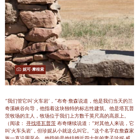
妮可·摩根索
“我们管它叫‘火车岩’，”布奇·詹森说道，他是我们当天的兰
奇溪峡谷向导，他指着这块独特的标志性建筑。他是塔瓦普
茨牧场的主人，牧场位于我们上方数千英尺高的高原上。
（阅读：
寻找塔瓦普茨
布奇继续说道：“对其他人来说，它
叫‘火车头岩’，但珍妮从小就这么叫它。”这个名字在詹森家
族一直沿用至今。他指的是他结婚近四十年的妻子珍妮·威