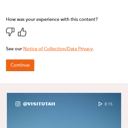
@VisitUtah
8:15