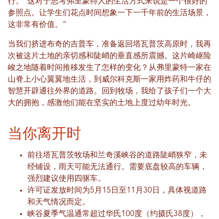
行。“这对于思考弗里蒙特人的生活方式来说是一个很好的
参照点。让学生们花点时间想象一下一千年前的生活场景，
这非常有价值。”
当我们挤进布奇的吉普车，准备返回塔瓦普茨高原时，我再
次被这片土地的亲切感和陡峭的垂直感所震撼。这片崎岖险
峻之地随着时间推移发生了怎样的变化？从弗里蒙特一家在
山脊上小心翼翼地生活，到威尔科克斯一家用炸药和牛仔的
智慧开辟通往外界的道路。回到牧场，我给了孩子们一个大
大的拥抱，感激他们能在坚实的土地上度过幼年时光。
当你离开时
前往塔瓦普茨牧场和兰奇溪峡谷的道路陡峭狭窄，未
经铺设，雨天可能无法通行。需要底盘较高的车辆，
强烈建议使用四驱车。
许可证发放时间为5月15日至11月30日，具体视道路
和天气情况而定。
峡谷夏季气温通常超过华氏100度（约摄氏38度），