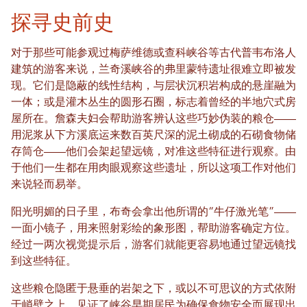
探寻史前史
对于那些可能参观过梅萨维德或查科峡谷等古代普韦布洛人
建筑的游客来说，兰奇溪峡谷的弗里蒙特遗址很难立即被发
现。它们是隐蔽的线性结构，与层状沉积岩构成的悬崖融为
一体；或是灌木丛生的圆形石圈，标志着曾经的半地穴式房
屋所在。詹森夫妇会帮助游客辨认这些巧妙伪装的粮仓——
用泥浆从下方溪底运来数百英尺深的泥土砌成的石砌食物储
存筒仓——他们会架起望远镜，对准这些特征进行观察。由
于他们一生都在用肉眼观察这些遗址，所以这项工作对他们
来说轻而易举。
阳光明媚的日子里，布奇会拿出他所谓的“牛仔激光笔”——
一面小镜子，用来照射彩绘的象形图，帮助游客确定方位。
经过一两次视觉提示后，游客们就能更容易地通过望远镜找
到这些特征。
这些粮仓隐匿于悬垂的岩架之下，或以不可思议的方式依附
于峭壁之上，见证了峡谷早期居民为确保食物安全而展现出