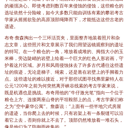
的顽强决心。即使考虑到数百年来侵蚀的侵蚀，这些粮仓的
选址依然十分险峻，如今大多数只能由训练有素的攀岩考古
学家从摇摇欲坠的高原顶部绳降而下，才能抵达这些古老的
遗迹。
布奇·詹森掏出一个三环活页夹，里面整齐地装着照片和杂
志文章，这些照片和文章展示了我们用望远镜观察到的遗址
的特写。在一个粮仓的一角，堆放着成堆的、拇指大小的玉
米棒，旁边陡峭的岩壁上绘着一个巨大的红色人形岩画，守
护着这片区域。岁月和风雨侵蚀抹去了许多古代通往这些遗
址的痕迹，无论是梯子、绳索，还是凿在岩壁上的手脚着力
点。这些遗址的难以接近，对于那些试图寻找弗里蒙特人在
公元1200年之前为何突然离开峡谷线索的考古学家来说，
既是机遇也是挑战。布奇用他的“牛仔激光笔”指向一个位于
粮仓上方、连接两座山脊的平坦鞍部上的点，考古学家们称
之为“空中豪华公寓”。詹森说：“上面有一些半地穴式房屋
的遗迹，当你爬上去的时候，只有岩架上有一条裂缝可以沿
着它上去，否则你就上不去了。顶部仍然堆放着一堆石头，
像是他们为了防御而收集的。”