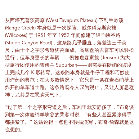
从西塔瓦普茨高原 (West Tavaputs Plateau) 下到兰奇溪
(Range Creek) 本身就是一次探险。威尔科克斯家族
(Wilcoxes) 于 1951 年至 1952 年间修建了绵羊峡谷路
(Sheep Canyon Road)，这条路几乎垂直，落差达三千英
尺，由十个之字形弯道切割而成。高底盘的吉普车可以轻松
通行，但车身更长的车辆——例如詹森家族 (Jensen) 为大
型旅行团使用的雪佛兰 Suburban——则需要在陡峭的坡度
上完成几个 K 形转弯。这条路本身就是牛仔工程和巧妙使
用炸药的典范；在大多数情况下，它只是一条在岩石峭壁上
炸开的单车道土路。这条路既令人叹为观止，又让人屏息凝
神，尤其是在恶劣天气下。
“过了第一个之字形弯道之后，车厢里就安静多了，”布奇谈
到第一次体验绵羊峡谷的乘客时说，“有些人甚至紧张得手
都攥紧了。” 这话说得一点也不轻描淡写，布奇·詹森就是这
么想的。