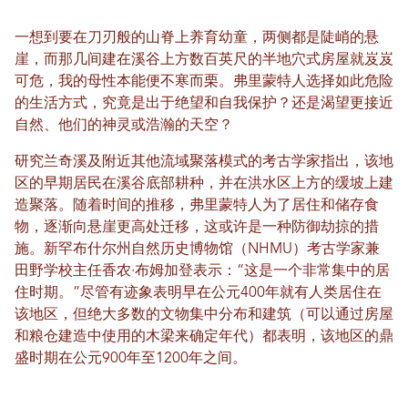
一想到要在刀刃般的山脊上养育幼童，两侧都是陡峭的悬
崖，而那几间建在溪谷上方数百英尺的半地穴式房屋就岌岌
可危，我的母性本能便不寒而栗。弗里蒙特人选择如此危险
的生活方式，究竟是出于绝望和自我保护？还是渴望更接近
自然、他们的神灵或浩瀚的天空？
研究兰奇溪及附近其他流域聚落模式的考古学家指出，该地
区的早期居民在溪谷底部耕种，并在洪水区上方的缓坡上建
造聚落。随着时间的推移，弗里蒙特人为了居住和储存食
物，逐渐向悬崖更高处迁移，这或许是一种防御劫掠的措
施。新罕布什尔州自然历史博物馆（NHMU）考古学家兼
田野学校主任香农·布姆加登表示：“这是一个非常集中的居
住时期。”尽管有迹象表明早在公元400年就有人类居住在
该地区，但绝大多数的文物集中分布和建筑（可以通过房屋
和粮仓建造中使用的木梁来确定年代）都表明，该地区的鼎
盛时期在公元900年至1200年之间。