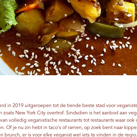
rd in 2019 uitgeroepen tot de tiende beste stad voor veganist
 zoals New York City overtrof. Sindsdien is het aanbod aan veg
 van volledig veganistische restaurants tot restaurants waar oo
. Of je nu zin ​​hebt in taco's of ramen, op zoek bent naar kipp
n brunch, er is voor elke veganist wel iets te vinden in de regi