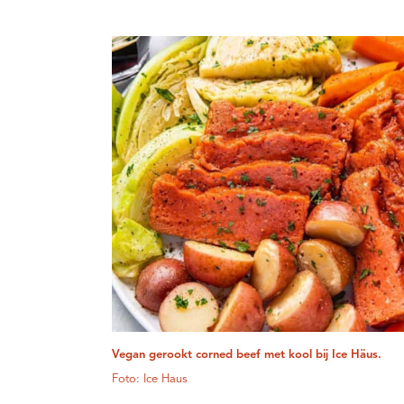
Vegan gerookt corned beef met kool bij Ice Häus.
Foto: Ice Haus