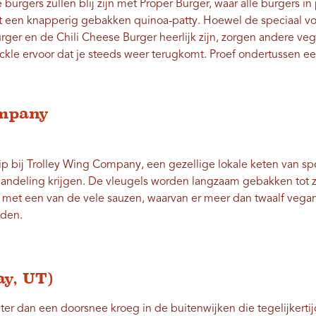
burgers zullen blij zijn met Proper Burger, waar alle burgers in
een knapperig gebakken quinoa-patty. Hoewel de speciaal vo
rger en de Chili Cheese Burger heerlijk zijn, zorgen andere veg
ckle ervoor dat je steeds weer terugkomt. Proef ondertussen een
ompany
 kip bij Trolley Wing Company, een gezellige lokale keten van s
andeling krijgen. De vleugels worden langzaam gebakken tot ze
met een van de vele sauzen, waarvan er meer dan twaalf vegani
nden.
ay, UT)
ter dan een doorsnee kroeg in de buitenwijken die tegelijkertij