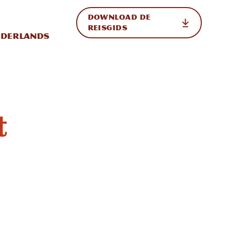
DOWNLOAD DE
p de site
ternationale weergave in-/uitschakelen
REISGIDS
derlands
t