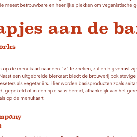
 de meest betrouwbare en heerlijke plekken om veganistische g
apjes aan de ba
orks
m op de menukaart naar een "v" te zoeken, zullen blij verrast zi
Naast een uitgebreide bierkaart biedt de brouwerij ook stevig
seters als vegetariërs. Hier worden basisproducten zoals seitan,
rd, gepekeld of in een rijke saus bereid, afhankelijk van het ger
als op de menukaart.
ompany
t