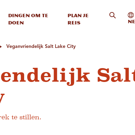
Zoeken o
In
Dingen om te
Plan je
Ne
doen
reis
Veganvriendelijk Salt Lake City
endelijk Sal
y
ek te stillen.