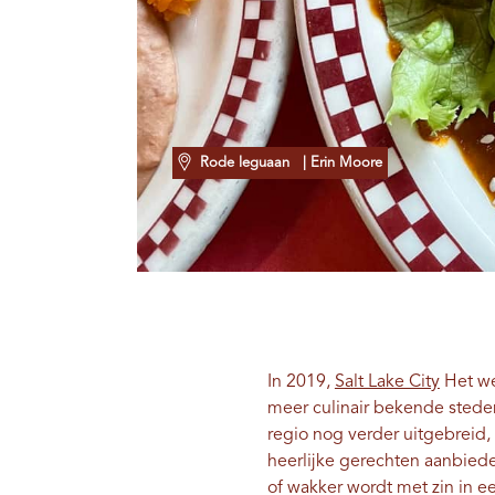
Rode leguaan
| Erin Moore
In 2019,
Salt Lake City
Het we
meer culinair bekende steden
regio nog verder uitgebreid,
heerlijke gerechten aanbieden
of wakker wordt met zin in ee