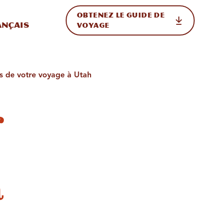
OBTENEZ LE GUIDE DE
ur le site
ler vers l'international
ançais
VOYAGE
ors de votre voyage à Utah
r
à