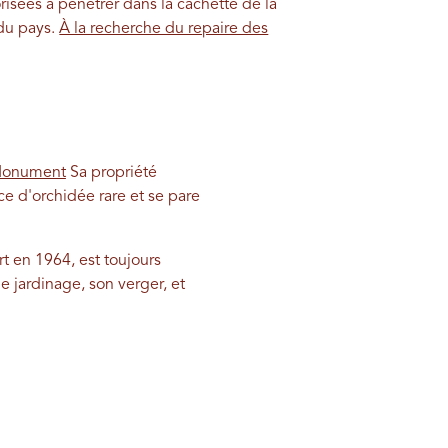
risées à pénétrer dans la cachette de la
 du pays.
À la recherche du repaire des
 Monument
Sa propriété
ce d'orchidée rare et se pare
rt en 1964, est toujours
 jardinage, son verger, et