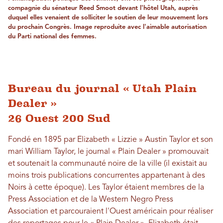
compagnie du sénateur Reed Smoot devant l'hôtel Utah, auprès
duquel elles venaient de solliciter le soutien de leur mouvement lors
du prochain Congrès. Image reproduite avec l'aimable autorisation
du Parti national des femmes.
Bureau du journal « Utah Plain
Dealer »
26 Ouest 200 Sud
Fondé en 1895 par Elizabeth « Lizzie » Austin Taylor et son
mari William Taylor, le journal « Plain Dealer » promouvait
et soutenait la communauté noire de la ville (il existait au
moins trois publications concurrentes appartenant à des
Noirs à cette époque). Les Taylor étaient membres de la
Press Association et de la Western Negro Press
Association et parcouraient l'Ouest américain pour réaliser