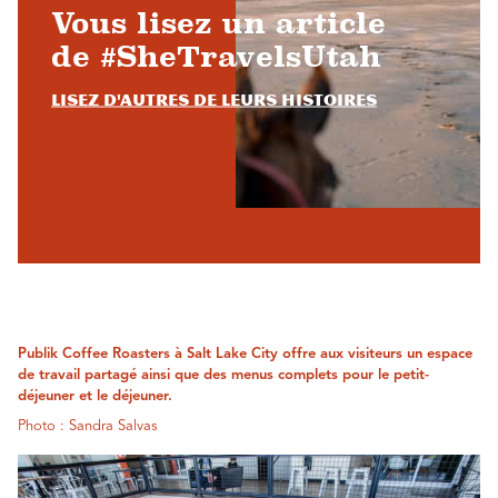
Vous lisez un article
de #SheTravelsUtah
Lisez d'autres de leurs histoires
Publik Coffee Roasters à Salt Lake City offre aux visiteurs un espace
de travail partagé ainsi que des menus complets pour le petit-
déjeuner et le déjeuner.
Photo : Sandra Salvas