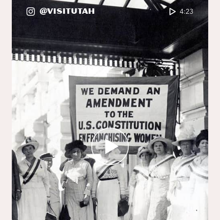
@VisitUtah
4:23