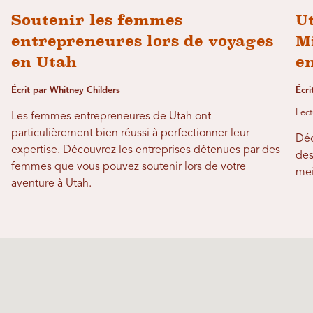
Soutenir les femmes
U
entrepreneures lors de voyages
Mi
en Utah
e
Écrit par Whitney Childers
Écri
Lect
Les femmes entrepreneures de Utah ont
particulièrement bien réussi à perfectionner leur
Déc
expertise. Découvrez les entreprises détenues par des
des
femmes que vous pouvez soutenir lors de votre
mei
aventure à Utah.