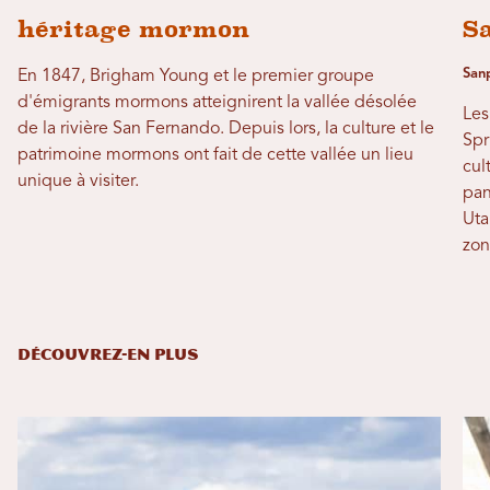
héritage mormon
S
Sanp
En 1847, Brigham Young et le premier groupe
d'émigrants mormons atteignirent la vallée désolée
Les
de la rivière San Fernando. Depuis lors, la culture et le
Spr
patrimoine mormons ont fait de cette vallée un lieu
cul
unique à visiter.
pan
Uta
zon
DÉCOUVREZ-EN PLUS