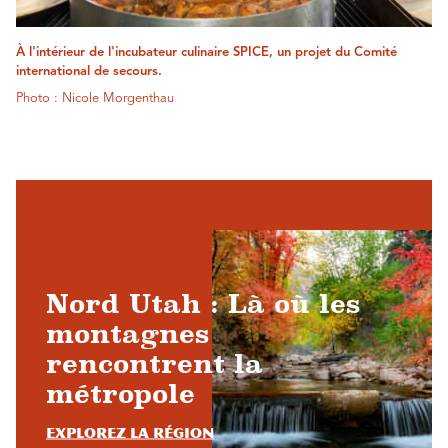
À l'intérieur de l'incubateur culinaire SPICE, un projet du Comité
international de secours.
Photo : Nicole Morgenthau
Nord Utah : Là où les
montagnes
rencontrent la
métropole
Explorez la région