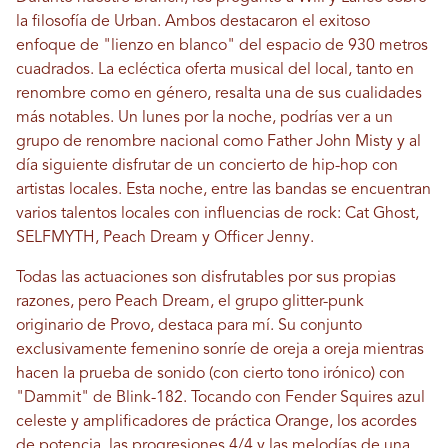
la filosofía de Urban. Ambos destacaron el exitoso
enfoque de "lienzo en blanco" del espacio de 930 metros
cuadrados. La ecléctica oferta musical del local, tanto en
renombre como en género, resalta una de sus cualidades
más notables. Un lunes por la noche, podrías ver a un
grupo de renombre nacional como Father John Misty y al
día siguiente disfrutar de un concierto de hip-hop con
artistas locales. Esta noche, entre las bandas se encuentran
varios talentos locales con influencias de rock: Cat Ghost,
SELFMYTH, Peach Dream y Officer Jenny.
Todas las actuaciones son disfrutables por sus propias
razones, pero Peach Dream, el grupo glitter-punk
originario de Provo, destaca para mí. Su conjunto
exclusivamente femenino sonríe de oreja a oreja mientras
hacen la prueba de sonido (con cierto tono irónico) con
"Dammit" de Blink-182. Tocando con Fender Squires azul
celeste y amplificadores de práctica Orange, los acordes
de potencia, las progresiones 4/4 y las melodías de una