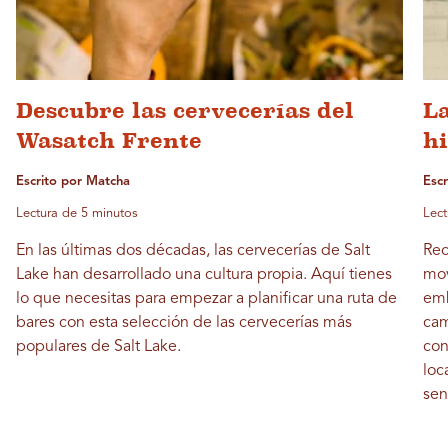
Descubre las cervecerías del
L
Wasatch Frente
hi
Escrito por Matcha
Esc
Lectura de 5 minutos
Lect
En las últimas dos décadas, las cervecerías de Salt
Rec
Lake han desarrollado una cultura propia. Aquí tienes
mov
lo que necesitas para empezar a planificar una ruta de
emb
bares con esta selección de las cervecerías más
cam
populares de Salt Lake.
con
loc
sen