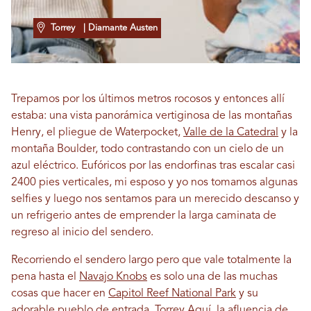
Torrey
| Diamante Austen
Trepamos por los últimos metros rocosos y entonces allí
estaba: una vista panorámica vertiginosa de las montañas
Henry, el pliegue de Waterpocket,
Valle de la Catedral
y la
montaña Boulder, todo contrastando con un cielo de un
azul eléctrico. Eufóricos por las endorfinas tras escalar casi
2400 pies verticales, mi esposo y yo nos tomamos algunas
selfies y luego nos sentamos para un merecido descanso y
un refrigerio antes de emprender la larga caminata de
regreso al inicio del sendero.
Recorriendo el sendero largo pero que vale totalmente la
pena hasta el
Navajo Knobs
es solo una de las muchas
cosas que hacer en
Capitol Reef National Park
y su
adorable pueblo de entrada,
Torrey
Aquí, la afluencia de