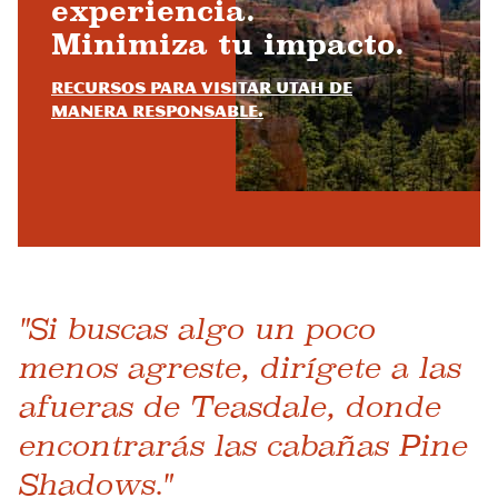
experiencia.
Minimiza tu impacto.
Recursos para visitar Utah de
manera responsable.
"Si buscas algo un poco
menos agreste, dirígete a las
afueras de Teasdale, donde
encontrarás las cabañas Pine
Shadows."