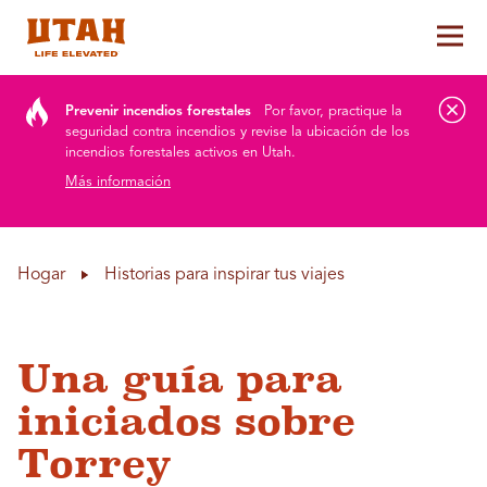
Alt
Skip to content
Prevenir incendios forestales
Por favor, practique la
seguridad contra incendios y revise la ubicación de los
incendios forestales activos en Utah.
Más información
Hogar
Historias para inspirar tus viajes
Una guía para
iniciados sobre
Torrey