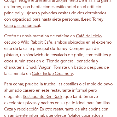
Cougar Ridge
representa el alojamiento de más alta gama
en Torrey, con habitaciones estilo hotel en el edificio
principal y lujosas y privadas casitas de dos dormitorios
con capacidad para hasta siete personas. (Leer:
Torrey
Guía gastronómica
).
Obtén tu dosis matutina de cafeína en
Café del cielo
oscuro
o Wild Rabbit Cafe, ambos ubicados en el extremo
este de la calle principal de Torrey. Compre pan de
plátano, un sándwich de ensalada de pollo, comestibles y
otros suministros en el
Tienda general, panadería y
charcutería Chuck Wagon
. Tómate un batido después de
la caminata en
Color Ridge Creamery
.
Para cenar, pruebe la trucha, las costillas o el mole de pavo
ahumado casero en este restaurante informal pero
elegante.
Restaurante Rim Rock
, que también sirve
excelentes pizzas y nachos en su patio ideal para familias.
Caza y recolección
Es otro restaurante de alta cocina con
un ambiente informal, que ofrece "platos cocinados a