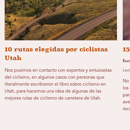
10 rutas elegidas por ciclistas
15
Utah
Escr
Nos pusimos en contacto con expertos y entusiastas
Lect
del ciclismo, en algunos casos con personas que
No 
literalmente escribieron el libro sobre ciclismo en
los
Utah, para hacernos una idea de algunas de las
par
mejores rutas de ciclismo de carretera de Utah.
ave
rec