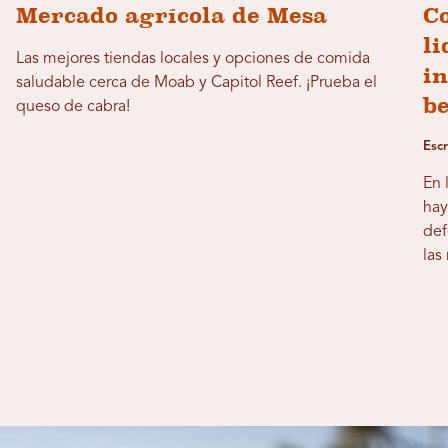
Mercado agrícola de Mesa
Co
li
Las mejores tiendas locales y opciones de comida
in
saludable cerca de Moab y Capitol Reef. ¡Prueba el
b
queso de cabra!
Esc
En 
hay
def
las