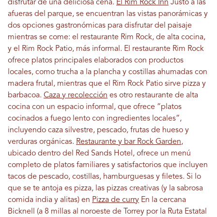
disfrutar de una deliciosa cena.
El Rim Rock Inn
Justo a las
afueras del parque, se encuentran las vistas panorámicas y
dos opciones gastronómicas para disfrutar del paisaje
mientras se come: el restaurante Rim Rock, de alta cocina,
y el Rim Rock Patio, más informal. El restaurante Rim Rock
ofrece platos principales elaborados con productos
locales, como trucha a la plancha y costillas ahumadas con
madera frutal, mientras que el Rim Rock Patio sirve pizza y
barbacoa.
Caza y recolección
es otro restaurante de alta
cocina con un espacio informal, que ofrece “platos
cocinados a fuego lento con ingredientes locales”,
incluyendo caza silvestre, pescado, frutas de hueso y
verduras orgánicas.
Restaurante y bar Rock Garden
,
ubicado dentro del Red Sands Hotel, ofrece un menú
completo de platos familiares y satisfactorios que incluyen
tacos de pescado, costillas, hamburguesas y filetes. Si lo
que se te antoja es pizza, las pizzas creativas (y la sabrosa
comida india y alitas) en
Pizza de curry
En la cercana
Bicknell (a 8 millas al noroeste de Torrey por la Ruta Estatal