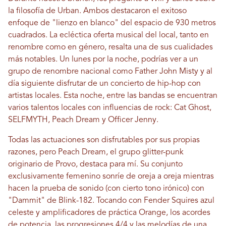
la filosofía de Urban. Ambos destacaron el exitoso
enfoque de "lienzo en blanco" del espacio de 930 metros
cuadrados. La ecléctica oferta musical del local, tanto en
renombre como en género, resalta una de sus cualidades
más notables. Un lunes por la noche, podrías ver a un
grupo de renombre nacional como Father John Misty y al
día siguiente disfrutar de un concierto de hip-hop con
artistas locales. Esta noche, entre las bandas se encuentran
varios talentos locales con influencias de rock: Cat Ghost,
SELFMYTH, Peach Dream y Officer Jenny.
Todas las actuaciones son disfrutables por sus propias
razones, pero Peach Dream, el grupo glitter-punk
originario de Provo, destaca para mí. Su conjunto
exclusivamente femenino sonríe de oreja a oreja mientras
hacen la prueba de sonido (con cierto tono irónico) con
"Dammit" de Blink-182. Tocando con Fender Squires azul
celeste y amplificadores de práctica Orange, los acordes
de potencia, las progresiones 4/4 y las melodías de una