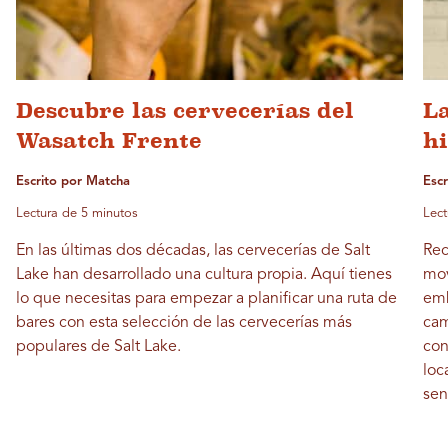
Descubre las cervecerías del
L
Wasatch Frente
hi
Escrito por Matcha
Esc
Lectura de 5 minutos
Lect
En las últimas dos décadas, las cervecerías de Salt
Rec
Lake han desarrollado una cultura propia. Aquí tienes
mov
lo que necesitas para empezar a planificar una ruta de
emb
bares con esta selección de las cervecerías más
cam
populares de Salt Lake.
con
loc
sen