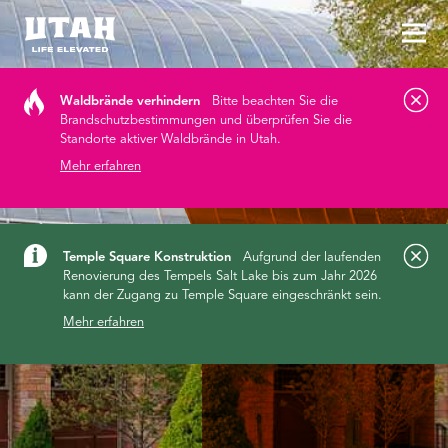
Hau
Skip to content
Waldbrände verhindern
Bitte beachten Sie die
Brandschutzbestimmungen und überprüfen Sie die
Standorte aktiver Waldbrände in Utah.
Mehr erfahren
Temple Square Konstruktion
Aufgrund der laufenden
Renovierung des Tempels Salt Lake bis zum Jahr 2026
kann der Zugang zu Temple Square eingeschränkt sein.
Mehr erfahren