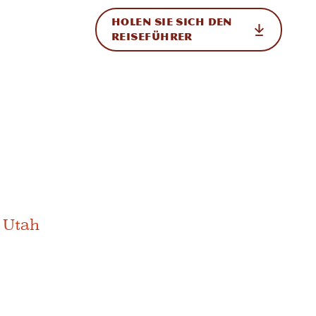
HOLEN SIE SICH DEN
ational
REISEFÜHRER
 Utah