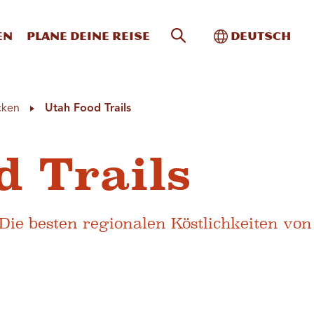
Website-Suche
Toggle Intern
en
Plane deine Reise
Deutsch
cken
Utah Food Trails
d Trails
ie besten regionalen Köstlichkeiten von