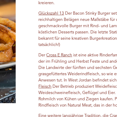
kreieren.
Glückszahl 13
Der Bacon Stinky Burger set
reichhaltigen Belägen neue Maßstäbe für 
geschmackvolle Burger mit Rind- und Lamm
köstlichen Desserts passen. Die letzte Stat
bekannt für seine kreativen Burgerkreation
tatsächlich!)
Der
Cross E Ranch
ist eine aktive Rinderfa
der im Frühling und Herbst Feste und ande
Die Landwirte der fünften und sechsten G
grasgefüttertes Weiderindfleisch, so wie e
Anwesen tut. In West Jordan befindet sich
Fleisch
Der Betrieb produziert Weideflei
Weideschweinefleisch, Geflügel und Eier.
Rohmilch von Kühen und Ziegen kaufen. P
Rindfleisch von Natural Meat, das in der h
Eine weitere langjährige Tradition, die
Cra