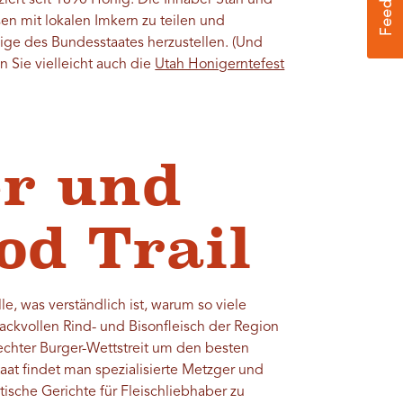
iert seit 1890 Honig. Die Inhaber Stan und
sen mit lokalen Imkern zu teilen und
nige des Bundesstaates herzustellen. (Und
 Sie vielleicht auch die
Utah Honigerntefest
er und
od Trail
le, was verständlich ist, warum so viele
ckvollen Rind- und Bisonfleisch der Region
rechter Burger-Wettstreit um den besten
at findet man spezialisierte Metzger und
ische Gerichte für Fleischliebhaber zu