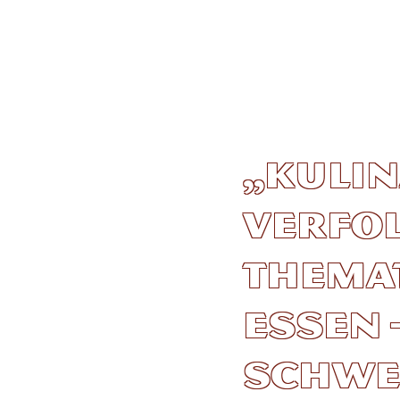
„Kuli
verfol
thema
Essen 
Schwe