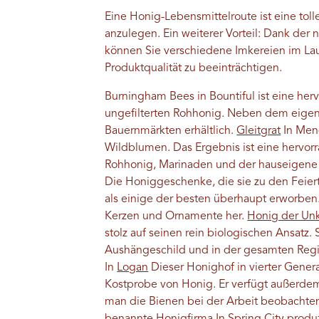
Eine Honig-Lebensmittelroute ist eine to
anzulegen. Ein weiterer Vorteil: Dank der
können Sie verschiedene Imkereien im Lau
Produktqualität zu beeinträchtigen.
Burningham Bees in Bountiful ist eine her
ungefilterten Rohhonig. Neben dem eigene
Bauernmärkten erhältlich.
Gleitgrat
In Men
Wildblumen. Das Ergebnis ist eine hervorr
Rohhonig, Marinaden und der hauseigene
Die Honiggeschenke, die sie zu den Feiert
als einige der besten überhaupt erworben
Kerzen und Ornamente her.
Honig der Unk
stolz auf seinen rein biologischen Ansatz.
Aushängeschild und in der gesamten Reg
In
Logan
Dieser Honighof in vierter Genera
Kostprobe von Honig. Er verfügt außerde
man die Bienen bei der Arbeit beobachten