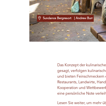
Sundance Bergresort
| Andrew Burr
Das Konzept der kulinarische
gesagt, verfolgen kulinarisc
und bieten Feinschmeckern e
Restaurants, Landwirte, Han
Kooperation und Wettbewerb g
eine persönliche Note verlei
Lesen Sie weiter, um mehr ü