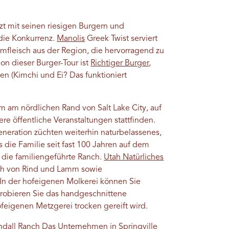
zt mit seinen riesigen Burgern und
die Konkurrenz.
Manolis
Greek Twist serviert
fleisch aus der Region, die hervorragend zu
ion dieser Burger-Tour ist
Richtiger Burger
,
en (Kimchi und Ei? Das funktioniert
rm am nördlichen Rand von Salt Lake City, auf
re öffentliche Veranstaltungen stattfinden.
eneration züchten weiterhin naturbelassenes,
s die Familie seit fast 100 Jahren auf dem
 die familiengeführte Ranch.
Utah Natürliches
sch von Rind und Lamm sowie
 In der hofeigenen Molkerei können Sie
robieren Sie das handgeschnittene
ofeigenen Metzgerei trocken gereift wird.
ndall Ranch
Das Unternehmen in Springville