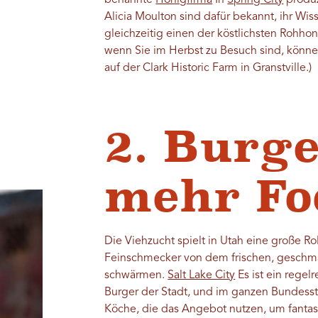
benannte
Honigfirma
In
Spring City
produz
Alicia Moulton sind dafür bekannt, ihr Wis
gleichzeitig einen der köstlichsten Rohho
wenn Sie im Herbst zu Besuch sind, können
auf der Clark Historic Farm in Granstville.)
2. Burg
mehr Fo
Die Viehzucht spielt in Utah eine große Rol
Feinschmecker von dem frischen, geschma
schwärmen.
Salt Lake City
Es ist ein regel
Burger der Stadt, und im ganzen Bundessta
Köche, die das Angebot nutzen, um fantast