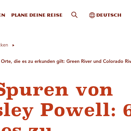
Website-Suche
Toggle Intern
en
Plane deine Reise
Deutsch
cken
Orte, die es zu erkunden gilt: Green River und Colorado Ri
Spuren von
ley Powell: 
 es zu