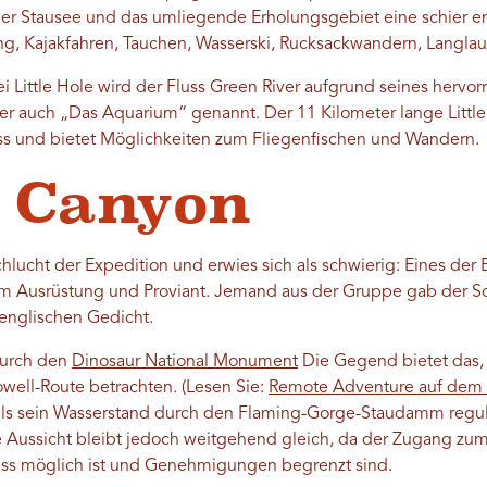
er Stausee und das umliegende Erholungsgebiet eine schier e
ng, Kajakfahren, Tauchen, Wasserski, Rucksackwandern, Langlau
Little Hole wird der Fluss Green River aufgrund seines hervor
er auch „Das Aquarium“ genannt. Der 11 Kilometer lange Little
Fluss und bietet Möglichkeiten zum Fliegenfischen und Wandern.
 Canyon
hlucht der Expedition und erwies sich als schwierig: Eines der 
 Ausrüstung und Proviant. Jemand aus der Gruppe gab der S
englischen Gedicht.
durch den
Dinosaur National Monument
Die Gegend bietet das, 
owell-Route betrachten. (Lesen Sie:
Remote Adventure auf dem 
 als sein Wasserstand durch den Flaming-Gorge-Staudamm reguli
e Aussicht bleibt jedoch weitgehend gleich, da der Zugang z
luss möglich ist und Genehmigungen begrenzt sind.