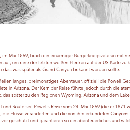
, im Mai 1869, brach ein einarmiger Bürgerkriegsveteran mit n
n auf, um eine der letzten weißen Flecken auf der US-Karte zu k
h das, was später als Grand Canyon bekannt werden sollte.
ilen langes, dreimonatiges Abenteuer, offiziell die Powell G
e in Arizona. Der Kern der Reise führte jedoch durch die at
 das später zu den Regionen Wyoming, Arizona und dem Lake 
 und Route seit Powells Reise vom 24. Mai 1869 (die er 1871 w
 die Flüsse veränderten und die von ihm erkundeten Canyons 
 vor geschützt und garantieren so ein abenteuerliches und wildes