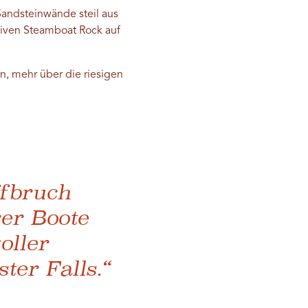
andsteinwände steil aus
siven Steamboat Rock auf
, mehr über die riesigen
ffbruch
rer Boote
oller
er Falls.“