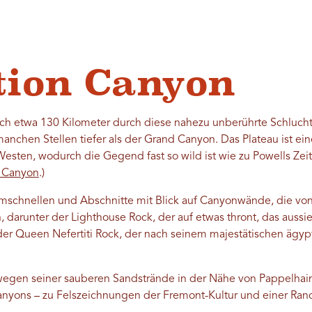
tion Canyon
ich etwa 130 Kilometer durch diese nahezu unberührte Schlucht 
manchen Stellen tiefer als der Grand Canyon. Das Plateau ist ei
sten, wodurch die Gegend fast so wild ist wie zu Powells Zeit
n Canyon
.)
romschnellen und Abschnitte mit Blick auf Canyonwände, die v
darunter der Lighthouse Rock, der auf etwas thront, das aussieh
er Queen Nefertiti Rock, der nach seinem majestätischen ägy
egen seiner sauberen Sandstrände in der Nähe von Pappelhain
yons – zu Felszeichnungen der Fremont-Kultur und einer Ranc