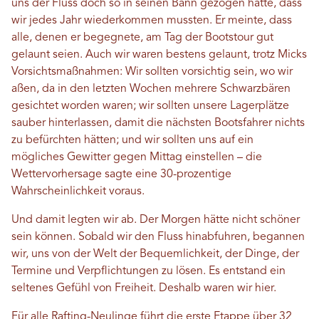
uns der Fluss doch so in seinen Bann gezogen hatte, dass
wir jedes Jahr wiederkommen mussten. Er meinte, dass
alle, denen er begegnete, am Tag der Bootstour gut
gelaunt seien. Auch wir waren bestens gelaunt, trotz Micks
Vorsichtsmaßnahmen: Wir sollten vorsichtig sein, wo wir
aßen, da in den letzten Wochen mehrere Schwarzbären
gesichtet worden waren; wir sollten unsere Lagerplätze
sauber hinterlassen, damit die nächsten Bootsfahrer nichts
zu befürchten hätten; und wir sollten uns auf ein
mögliches Gewitter gegen Mittag einstellen – die
Wettervorhersage sagte eine 30-prozentige
Wahrscheinlichkeit voraus.
Und damit legten wir ab. Der Morgen hätte nicht schöner
sein können. Sobald wir den Fluss hinabfuhren, begannen
wir, uns von der Welt der Bequemlichkeit, der Dinge, der
Termine und Verpflichtungen zu lösen. Es entstand ein
seltenes Gefühl von Freiheit. Deshalb waren wir hier.
Für alle Rafting-Neulinge führt die erste Etappe über 32