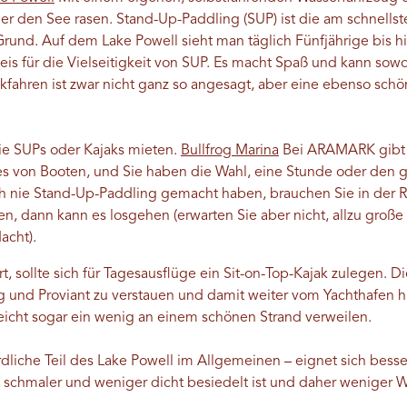
ber den See rasen. Stand-Up-Paddling (SUP) ist die am schnells
und. Auf dem Lake Powell sieht man täglich Fünfjährige bis hi
eis für die Vielseitigkeit von SUP. Es macht Spaß und kann sow
akfahren ist zwar nicht ganz so angesagt, aber eine ebenso schö
ie SUPs oder Kajaks mieten.
Bullfrog Marina
Bei ARAMARK gibt 
ses von Booten, und Sie haben die Wahl, eine Stunde oder den
h nie Stand-Up-Paddling gemacht haben, brauchen Sie in der 
, dann kann es losgehen (erwarten Sie aber nicht, allzu große
acht).
ert, sollte sich für Tagesausflüge ein Sit-on-Top-Kajak zulegen. D
 und Proviant zu verstauen und damit weiter vom Yachthafen h
leicht sogar ein wenig an einem schönen Strand verweilen.
rdliche Teil des Lake Powell im Allgemeinen – eignet sich besse
 schmaler und weniger dicht besiedelt ist und daher weniger 