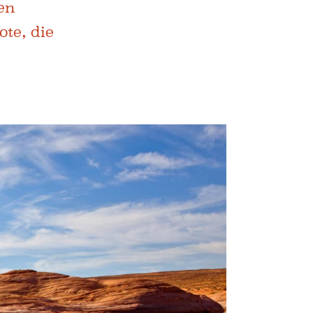
en
te, die