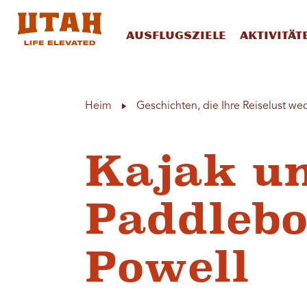
Ausflugsziele
Aktivität
Skip to content
Heim
Geschichten, die Ihre Reiselust we
Kajak un
Paddleb
Powell