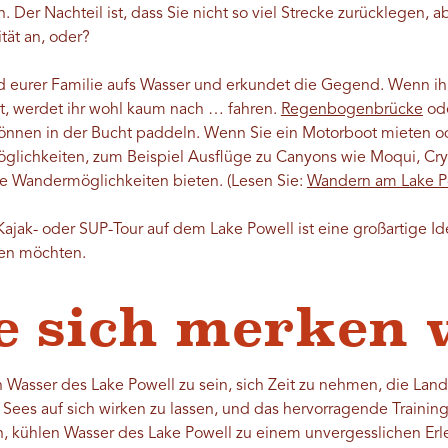
Der Nachteil ist, dass Sie nicht so viel Strecke zurücklegen, a
ität an, oder?
 eurer Familie aufs Wasser und erkundet die Gegend. Wenn ihr
, werdet ihr wohl kaum nach … fahren.
Regenbogenbrücke
ode
 können in der Bucht paddeln. Wenn Sie ein Motorboot mieten o
öglichkeiten, zum Beispiel Ausflüge zu Canyons wie Moqui, Crys
ige Wandermöglichkeiten bieten. (Lesen Sie:
Wandern am Lake P
 Kajak- oder SUP-Tour auf dem Lake Powell ist eine großartige I
ten möchten.
e sich merken
en Wasser des Lake Powell zu sein, sich Zeit zu nehmen, die Lan
Sees auf sich wirken zu lassen, und das hervorragende Trainin
 kühlen Wasser des Lake Powell zu einem unvergesslichen Erlebni