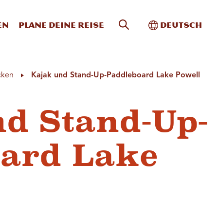
Website-Suche
Toggle Intern
en
Plane deine Reise
Deutsch
cken
Kajak und Stand-Up-Paddleboard Lake Powell
d Stand-Up-
oard Lake