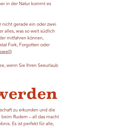
ber in der Natur kommt es
 nicht gerade ein oder zwei
r alles, was so weit südlich
der mitfahren können,
tal Fork, Forgotten oder
owell
)
dee, wenn Sie Ihren Seeurlaub
 werden
dschaft zu erkunden und die
g beim Rudern – all das macht
s. Es ist perfekt für alle,