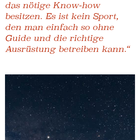
das nötige Know-how
besitzen. Es ist kein Sport,
den man einfach so ohne
Guide und die richtige
Ausrüstung betreiben kann.“