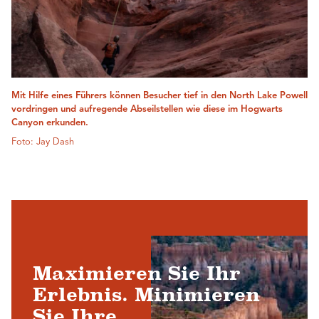
Mit Hilfe eines Führers können Besucher tief in den North Lake Powell
vordringen und aufregende Abseilstellen wie diese im Hogwarts
Canyon erkunden.
Foto: Jay Dash
Maximieren Sie Ihr
Erlebnis. Minimieren
Sie Ihre