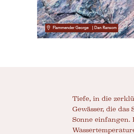
Flammender George
| Dan Ransom
Tiefe, in die zerk
Gewässer, die das 
Sonne einfangen. 
Wassertemperature