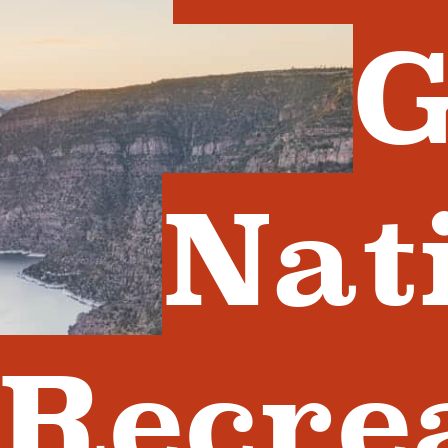
G
Nat
Recre