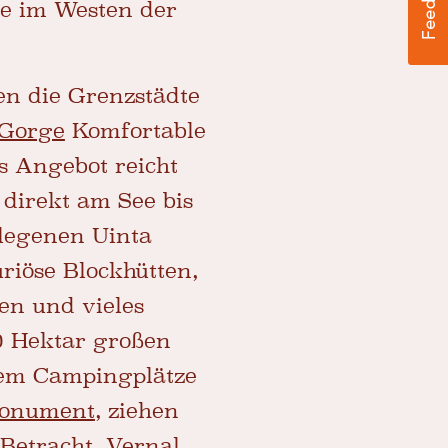
e im Westen der
en die Grenzstädte
 Gorge
Komfortable
 Angebot reicht
 direkt am See bis
elegenen Uinta
riöse Blockhütten,
en und vieles
00 Hektar großen
rdem Campingplätze
Monument
, ziehen
 Betracht.
Vernal
,