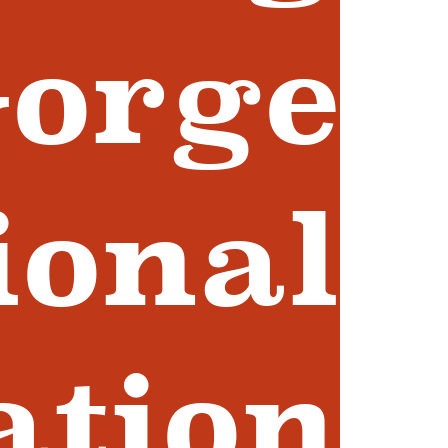
orge
ional
ation