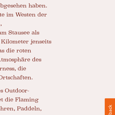
 abgesehen haben.
te im Westen der
,
m Stausee als
Kilometer jenseits
s die roten
Atmosphäre des
ness, die
Ortschaften.
s Outdoor-
et die Flaming
ahren, Paddeln,