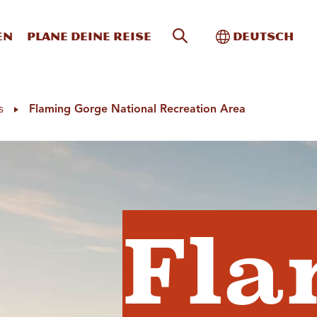
Website-Suche
Toggle Intern
en
Plane deine Reise
Deutsch
s
Flaming Gorge National Recreation Area
Fla