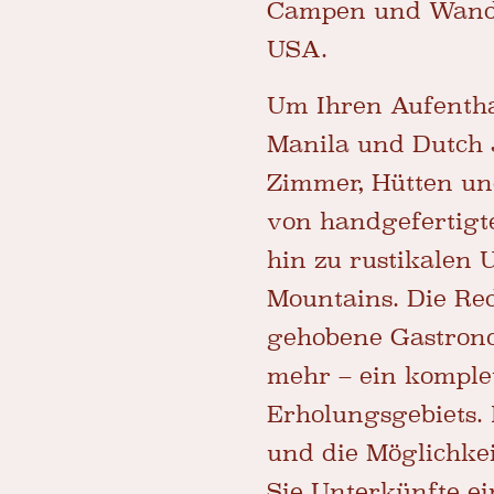
Campen und Wander
USA.
Um Ihren Aufentha
Manila und Dutch 
Zimmer, Hütten un
von handgefertigte
hin zu rustikalen
Mountains. Die Red
gehobene Gastronom
mehr – ein komplet
Erholungsgebiets.
und die Möglichk
Sie Unterkünfte e