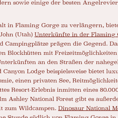
n sowie einige der besten Angelrevier
lt in Flaming Gorge zu verlängern, biet
John (Utah)
Unterkünfte in der Flaming
d Campingplätze prägen die Gegend. Das
n Blockhütten mit Freizeitmöglichkeiten
 Unterkünften an den Straßen der naheg
 Canyon Lodge beispielsweise bietet luxu
ie, einen privaten See, Reitmöglichkeit
tes Resort-Erlebnis inmitten eines 80.0
 Im Ashley National Forest gibt es auße
eit zum Wildcampen.
Dinosaur National 
ine Stunde südlich von Flaming Gorge in