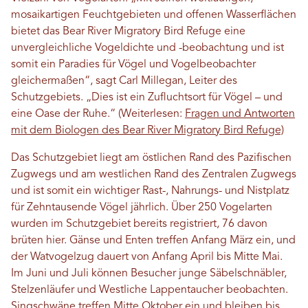
mosaikartigen Feuchtgebieten und offenen Wasserflächen
bietet das Bear River Migratory Bird Refuge eine
unvergleichliche Vogeldichte und -beobachtung und ist
somit ein Paradies für Vögel und Vogelbeobachter
gleichermaßen“, sagt Carl Millegan, Leiter des
Schutzgebiets. „Dies ist ein Zufluchtsort für Vögel – und
eine Oase der Ruhe.“ (Weiterlesen:
Fragen und Antworten
mit dem Biologen des Bear River Migratory Bird Refuge)
Das Schutzgebiet liegt am östlichen Rand des Pazifischen
Zugwegs und am westlichen Rand des Zentralen Zugwegs
und ist somit ein wichtiger Rast-, Nahrungs- und Nistplatz
für Zehntausende Vögel jährlich. Über 250 Vogelarten
wurden im Schutzgebiet bereits registriert, 76 davon
brüten hier. Gänse und Enten treffen Anfang März ein, und
der Watvogelzug dauert von Anfang April bis Mitte Mai.
Im Juni und Juli können Besucher junge Säbelschnäbler,
Stelzenläufer und Westliche Lappentaucher beobachten.
Singschwäne treffen Mitte Oktober ein und bleiben bis