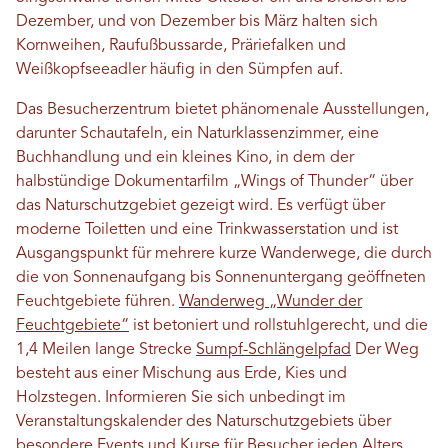
Dezember, und von Dezember bis März halten sich
Kornweihen, Raufußbussarde, Präriefalken und
Weißkopfseeadler häufig in den Sümpfen auf.
Das Besucherzentrum bietet phänomenale Ausstellungen,
darunter Schautafeln, ein Naturklassenzimmer, eine
Buchhandlung und ein kleines Kino, in dem der
halbstündige Dokumentarfilm „Wings of Thunder“ über
das Naturschutzgebiet gezeigt wird. Es verfügt über
moderne Toiletten und eine Trinkwasserstation und ist
Ausgangspunkt für mehrere kurze Wanderwege, die durch
die von Sonnenaufgang bis Sonnenuntergang geöffneten
Feuchtgebiete führen.
Wanderweg „Wunder der
Feuchtgebiete“
ist betoniert und rollstuhlgerecht, und die
1,4 Meilen lange Strecke
Sumpf-Schlängelpfad
Der Weg
besteht aus einer Mischung aus Erde, Kies und
Holzstegen. Informieren Sie sich unbedingt im
Veranstaltungskalender des Naturschutzgebiets über
besondere Events und Kurse für Besucher jeden Alters.