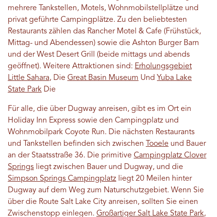
mehrere Tankstellen, Motels, Wohnmobilstellplätze und
privat geführte Campingplätze. Zu den beliebtesten
Restaurants zählen das Rancher Motel & Cafe (Frühstück,
Mittag- und Abendessen) sowie die Ashton Burger Barn
und der West Desert Grill (beide mittags und abends
geöffnet). Weitere Attraktionen sind:
Erholungsgebiet
Little Sahara
, Die
Great Basin Museum
Und
Yuba Lake
State Park
Die
Für alle, die über Dugway anreisen, gibt es im Ort ein
Holiday Inn Express sowie den Campingplatz und
Wohnmobilpark Coyote Run. Die nächsten Restaurants
und Tankstellen befinden sich zwischen
Tooele
und Bauer
an der Staatsstraße 36. Die primitive
Campingplatz Clover
Springs
liegt zwischen Bauer und Dugway, und die
Simpson Springs Campingplatz
liegt 20 Meilen hinter
Dugway auf dem Weg zum Naturschutzgebiet. Wenn Sie
über die Route Salt Lake City anreisen, sollten Sie einen
Zwischenstopp einlegen.
Großartiger Salt Lake State Park
,