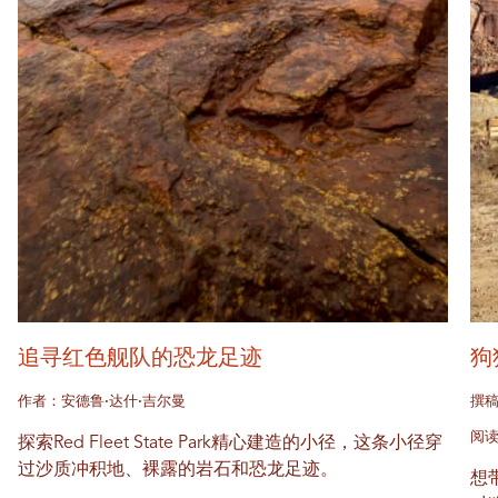
追寻红色舰队的恐龙足迹
狗
作者：安德鲁·达什·吉尔曼
撰稿
阅读
探索Red Fleet State Park精心建造的小径，这条小径穿
过沙质冲积地、裸露的岩石和恐龙足迹。
想