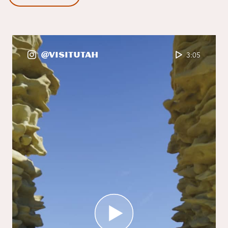
@VisitUtah
3:05